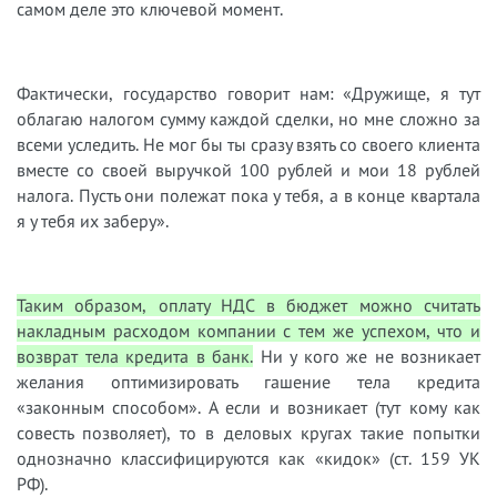
самом деле это ключевой момент.
Фактически, государство говорит нам:
«
Дружище, я тут
облагаю налогом сумму каждой сделки, но мне сложно за
всеми уследить. Не
мог бы ты сразу взять со своего клиента
вместе со своей выручкой 100 рублей и
мои
18 рублей
налога. Пусть они полежат пока у тебя, а в конце квартала
я у тебя их заберу
»
.
Таким образом, оплату НДС в бюджет можно считать
накладным расходом компании с тем ж
е успехом, что и
возврат
тела
кредита в банк.
Ни у кого же не возникает
желания оптим
изировать гашение тела кредита
«
законным способом
»
. А если и возникает (тут кому как
совесть позволяет), то в деловых кругах такие попытки
однозначно классифицируются как
«
кидок
»
(ст. 159 УК
РФ).