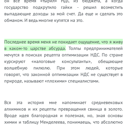
он
все время
«
тырил
»
НДС из бюджета, а когда
государство подкрутило гайки
-
решил
возместить
выпадающие доходы за мой счет. Да еще и сделать это
обманом. И ведь многие купятся на это.
Последнее время меня не покидает ощущение, что я живу
в каком-то царстве абсурда.
Толпы предпринимателей
мечутся в поисках рецепта оптими
зации НДС. По стране
курсируют
«
налоговые консультанты
»
,
обещающие
волшебную пилюлю. При этом людей, которые
говорят
,
что законной оптимизации НДС не существует в
природе
, называют «
плохими
»
специалиста
ми.
Вся эта история мне напоминает средневековых
алхимиков и их рецепты превращения свинца в золото.
Вроде идея благородная и полезная, но
,
зная основы
химии и таблицу Менделеева
,
понимаешь, что абсолютно