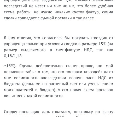
последствий не несет ни мне ни им, это б
олее удобная
схема работы, не нужно
никаких счетов-фактур, сумма
сделки совпадает с суммой поставки и так далее
.
Я
ему ответил, что
согласился
бы
покупать
«
гвозди
»
от
упрощенца только при условии скидки в размере 15% (на
размер выделяемого в счет-фактуре НДС, так как
0,18/1,18
≈
15%). Сделка действительно станет проще, но мой
поставщик
забыл о том, что его поставки «
гвоздей
»
даю
т
мне возможность впоследствии вернуть часть НДС из
бюджета (
деньгами на расчетный счет или уменьшением
моих платежей в бюджет). А его новая схема поставок
лишит меня такой возможности.
Скидку
поставщик дать
отказал
с
я
,
поскольку по факту