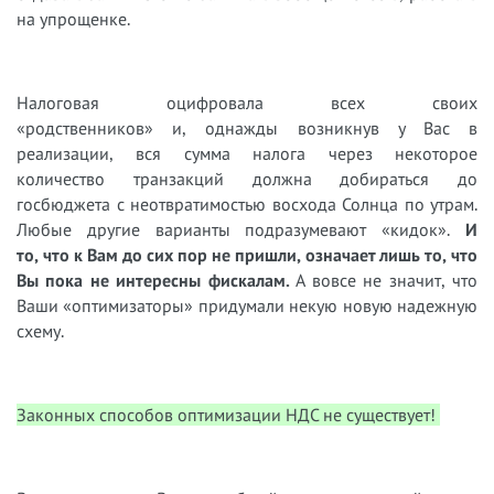
на упрощенке.
Н
алоговая оцифровала всех своих
«
родственников
»
и
,
однажды возникнув у Вас в
реализации
,
вся сумма налога через некоторое
количество транзакций должна добираться до
госбюджета с неотвратимостью восхода Солнца по утрам.
Любые
другие варианты подразумевают «
к
идок
»
.
И
то
,
что к Вам до сих пор не пришли
,
означает лишь то, что
Вы пока не интересны фискалам.
А вовсе не
значит, что
Ваши «
оптимизаторы
»
придумали некую новую надежную
схему.
Законных способов оптимизации НДС не существует!