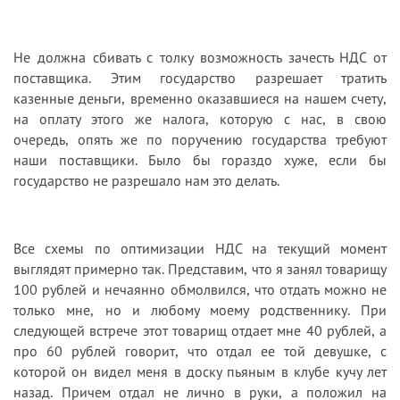
Не должна сбивать с толку возможность зачесть НДС от
поставщика. Этим государство разрешает тратить
казенные деньги, временно оказавшиеся на нашем счету,
на оплату этого же налога, которую с нас
,
в свою
очередь
,
опять же по поручен
ию государства требуют
наши поставщики. Было бы гораздо хуже, если бы
государство не разрешало нам это делать.
В
се схемы по оптимизации НДС на текущий момент
выглядят примерно так. Представим, что я занял товарищу
100 рублей и нечаянно обмолвился, что от
дать можно не
только мне, но и любому моему родственнику. При
следующей встрече этот товарищ отдает мне 40 рублей, а
про 60 рублей говорит, что отдал ее той девушке, с
которой он видел меня в доску пьяным в клубе кучу лет
назад. Причем отдал не лично в рук
и, а положил на