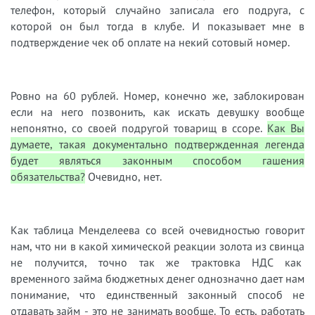
телефон, который случайно записала его подруга, с
которой он был тогда в клубе. И показывает мне в
подтверждение чек об оплате на некий сотовый номер.
Ровно на 60 рублей. Номер
,
конечно же
,
заблокирован
если на него позвонить,
как искать
девушку
вообще
непонятно, с
о
своей подругой товарищ в ссоре.
Как Вы
думаете, такая документально подтвержденная легенда
будет являться законным способом гашения
обязательства?
Очевидно, нет.
Как таблица Менделеева со всей очевидностью говорит
нам
,
что ни в как
ой химической реакции золота из свинца
не получится, точно так же трактовка НДС как
временного займа бюджетных денег однозначно дает нам
понимание, что единственный законный способ не
отдавать займ - это не занимать вообще. То есть, работать