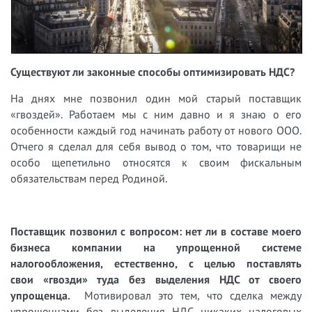
Существуют ли законные способы оптимизировать НДС?
На днях мне позв
онил один мой старый поставщик
«
гвоздей
»
. Работаем мы с ним давно и я знаю о его
особенности каждый год начин
ать работу от нового ООО.
Отчего
я сделал для себя вывод о том, что товарищи не
особо щепетильно относятся к своим фискальным
обя
зательствам перед Родиной
.
Поставщик позвонил с вопросом:
нет ли
в составе моего
бизнеса компании на упрощенной системе
налогообложения, естественно, с целью поставлять
свои
«
гвозди
»
туда без выделения НДС от своего
упрощенца.
Мотивир
овал
это тем, что
сделка между
упрощенцами без выделения НДС никаких налоговых