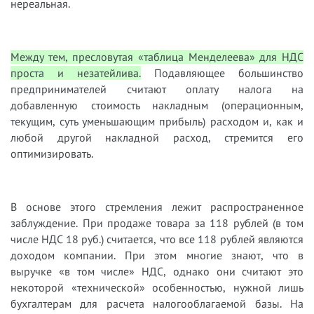
нереальная.
Между тем
,
пресловутая
«
таблица Менделее
ва»
для НДС
проста и незатейлива.
Подавляющее большинство
предпринимателей считают оплату налога на
добавленную стоимость накладным (операционным,
текущим, суть уменьшающим прибыль) расходом и
,
как и
любой другой накладной расход
,
стремится его
оптимизироват
ь.
В основе этого стремления лежит распространен
ное
заблуждение.
При продаже
товар
а
за 118
рублей
(в том
числе НДС 18 руб
.
)
считается
,
что все 118 рублей являются
доходом компании. При этом многие знают, что в
выручке
«
в том числе
»
НДС, однако они считают это
н
екоторой «
технической
»
особенностью, нужной лишь
бухгалтерам для расчета налогооблагаемой базы. На