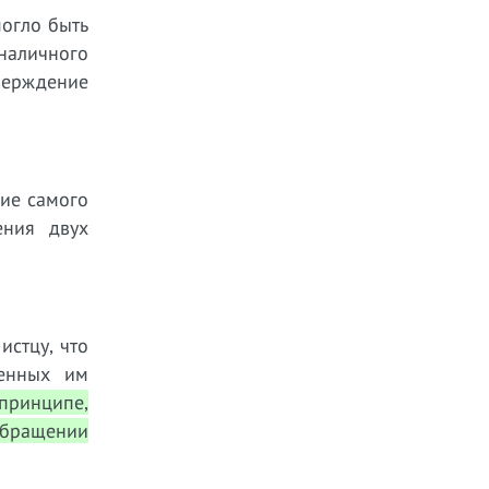
могло быть
наличного
тверждение
ние самого
ения двух
истцу, что
женных им
принципе,
обращении