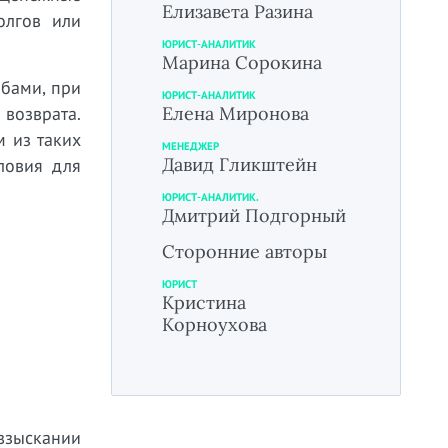
Елизавета Разина
олгов или
ЮРИСТ-АНАЛИТИК
Марина Сорокина
бами, при
ЮРИСТ-АНАЛИТИК
 возврата.
Елена Миронова
м из таких
МЕНЕДЖЕР
Давид Гликштейн
ловия для
ЮРИСТ-АНАЛИТИК.
Дмитрий Подгорный
Сторонние авторы
ЮРИСТ
Кристина
Корноухова
взыскании