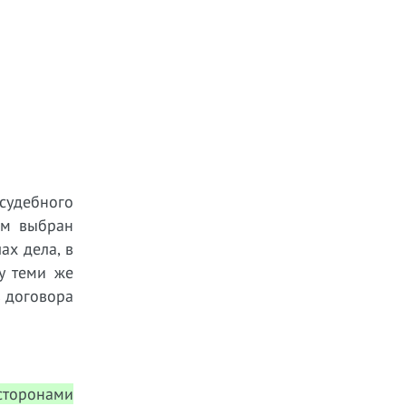
судебного
ом выбран
ах дела, в
у теми же
з договора
сторонами