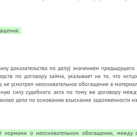
гащения.
илу доказательства по делу) значением предыдущего 
дств по договору займа, указывает на то, что истц
 не усмотрел неосновательное обогащение в материал
нную силу судебного акта по тому же договору межд
заново дело по основанию взыскания задолженности и
й нормами о неосновательном обогащении, между 