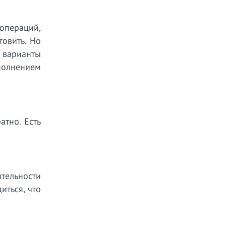
операций,
товить. Но
 варианты
полнением
атно. Есть
тельности
иться, что