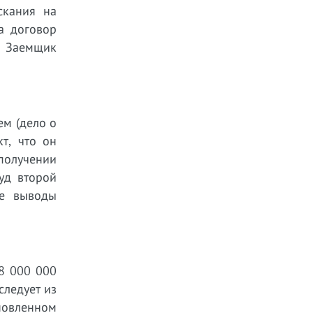
скания на
а договор
) Заемщик
ем (дело о
т, что он
получении
уд второй
ые выводы
8 000 000
следует из
новленном