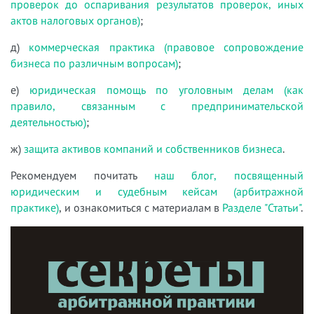
проверок до оспаривания результатов проверок, иных
актов налоговых органов)
;
д)
коммерческая практика (правовое сопровождение
бизнеса по различным вопросам)
;
е)
юридическая помощь по уголовным делам (как
правило, связанным с предпринимательской
деятельностью)
;
ж)
защита активов компаний и собственников бизнеса
.
Рекомендуем почитать
наш блог, посвященный
юридическим и судебным кейсам (арбитражной
практике)
, и ознакомиться с материалам в
Разделе "Статьи"
.