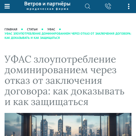
О нас
Юридические услуги
База знаний
Журнал "Секреты арбитражной
Подробнее о нас
Ведение судебных дел
ГЛАВНАЯ
СТАТЬИ
УФАС
практики"
УФАС ЗЛОУПОТРЕБЛЕНИЕ ДОМИНИРОВАНИЕМ ЧЕРЕЗ ОТКАЗ ОТ ЗАКЛЮЧЕНИЯ ДОГОВОРА:
Рекомендации
Интеллектуальная собственность
КАК ДОКАЗЫВАТЬ И КАК ЗАЩИЩАТЬСЯ
Статьи
Награды и рейтинги
Корпоративная практика
Новости
Преимущества юридической
Налоговая практика
УФАС злоупотребление
фирмы
Аудиоподкасты
Сопровождение бизнеса
доминированием через
Кейсы
Видеоподкасты
Ведение уголовных дел
отказ от заключения
Вакансии
Справочная
Защита активов
договора: как доказывать
Вопросы-ответы
Ведение дел о банкротстве
и как защищаться
Вебинары и семинары
Прямые эфиры