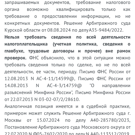
запрашиваемых документов, требование налогового
органа возможно квалифицировать только как
требование о предоставлении информации, но не
конкретных документов. Решение Арбитражного суда
Курской области от 08.08.2024 по делу А35-9484/2022.
Нельзя требовать сведения по всей деятельности
налогоплательщика (учетная политика, сведения о
главбухе, трудовые договоры и прочее) вне рамок
проверок.
ФНС объяснило, что в этой ситуации можно
требовать сведения только по сделке, но не по всей
деятельности, ее части, периоду. Письмо ФНС России от
12.08.2013 N АС-4-11/14599@, Письмо ФНС России от
14.08.2013 N АС-4-3/14759@ "О направлении
разъяснений Минфина России", Письмо Минфина России
от 22.07.2013 N 03-02-07/2/28610.
Аналогичная позиция имеется и в судебной практике,
примером может служить Решение Арбитражного суда г.
Москвы от 15.07.2024 по делу А40-285780/2023,
Постановление Арбитражного суда Московского округа от
22.07.2020 N Ф05-7602/2020 по делу N А40-113512/2019,