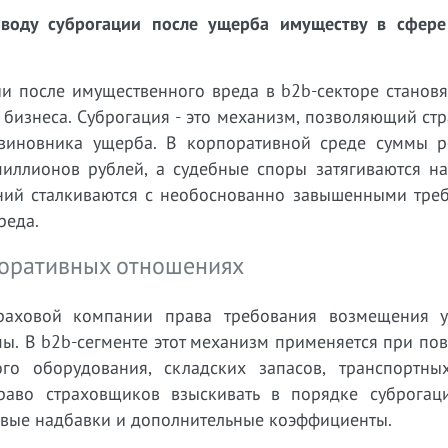
воду суброгации после ущерба имуществу в сфере
и после имущественного вреда в b2b-секторе становя
бизнеса. Суброгация - это механизм, позволяющий ст
 виновника ущерба. В корпоративной среде суммы р
миллионов рублей, а судебные споры затягиваются на
ний сталкиваются с необоснованно завышенными тре
реда.
поративных отношениях
траховой компании права требования возмещения 
ы. В b2b-сегменте этот механизм применяется при по
го оборудования, складских запасов, транспортных
аво страховщиков взыскивать в порядке суброгац
вые надбавки и дополнительные коэффициенты.