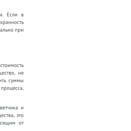
и. Если в
хранность
уально при
стоимость
ество, не
ить суммы
процесса,
ветчика и
ства, это
исящим от