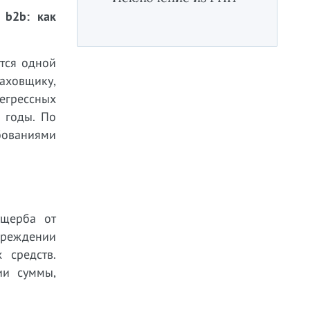
 b2b: как
тся одной
раховщику,
егрессных
 годы. По
бованиями
ущерба от
вреждении
 средств.
ии суммы,