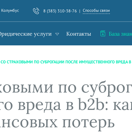
Способы связи
. Колумбус
8 (383) 310-38-76
ридические услуги
Контакты
База зна
СО СТРАХОВЫМИ ПО СУБРОГАЦИИ ПОСЛЕ ИМУЩЕСТВЕННОГО ВРЕДА В 
ховыми по субро
 вреда в b2b: ка
ансовых потерь