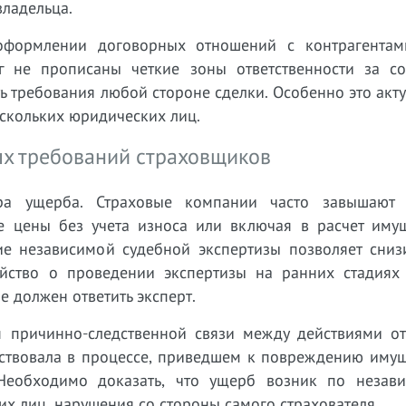
владельца.
оформлении договорных отношений с контрагентам
г не прописаны четкие зоны ответственности за со
ь требования любой стороне сделки. Особенно это акт
скольких юридических лиц.
х требований страховщиков
а ущерба. Страховые компании часто завышают 
 цены без учета износа или включая в расчет имущ
ие независимой судебной экспертизы позволяет сниз
йство о проведении экспертизы на ранних стадиях 
е должен ответить эксперт.
я причинно-следственной связи между действиями от
ствовала в процессе, приведшем к повреждению имуще
. Необходимо доказать, что ущерб возник по незав
их лиц, нарушения со стороны самого страхователя.