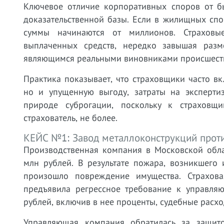
Ключевое отличие корпоративных споров от бы
доказательственной базы. Если в жилищных спор
суммы начинаются от миллионов. Страховы
выплаченных средств, нередко завышая раз
являющимся реальными виновниками происшест
Практика показывает, что страховщики часто в
но и упущенную выгоду, затраты на эксперти
природе суброгации, поскольку к страховщ
страхователь, не более.
КЕЙС №1: Завод металлоконструкций прот
Производственная компания в Московской обла
млн рублей. В результате пожара, возникшего
произошло повреждение имущества. Страхов
предъявила регрессное требование к управля
рублей, включив в нее проценты, судебные расхо
Управляющая компания обратилась за защитой