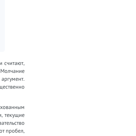
 считают,
. Молчание
 аргумент.
щественно
ахованным
, текущие
ательство
от пробел,