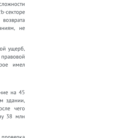
сложности
2b-секторе
 возврата
аниям, не
ой ущерб,
 правовой
орое имел
ние на 45
м здании,
осле чего
му 38 млн
 проверка