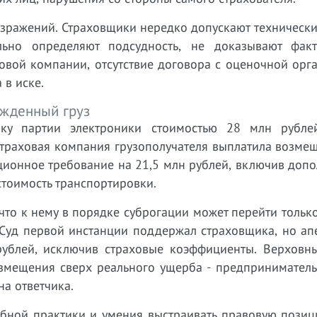
озражений. Страховщики нередко допускают техническ
льно определяют подсудность, не доказывают фак
овой компании, отсутствие договора с оценочной орг
 в иске.
ежденный груз
зку партии электроники стоимостью 28 млн рубле
Страховая компания грузополучателя выплатила возме
ционное требование на 21,5 млн рублей, включив доп
стоимость транспортировки.
что к нему в порядке суброгации может перейти тольк
 Суд первой инстанции поддержал страховщика, но ап
рублей, исключив страховые коэффициенты. Верховн
возмещения сверх реального ущерба - предпринимател
а ответчика.
ебной практики и умения выстраивать правовую позиц