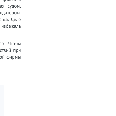
ая судом,
ндатором.
стца. Дело
 избежала
ер. Чтобы
ствий при
кой фирмы