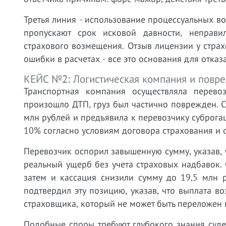
Третья линия - использование процессуальных в
пропускают срок исковой давности, неправи
страхового возмещения. Отзыв лицензии у страх
ошибки в расчетах - все это основания для отказа
КЕЙС №2: Логистическая компания и повр
Транспортная компания осуществляла перево
произошло ДТП, груз был частично поврежден. 
млн рублей и предъявила к перевозчику суброга
10% согласно условиям договора страхования и 
Перевозчик оспорил завышенную сумму, указав, 
реальный ущерб без учета страховых надбавок.
затем и кассация снизили сумму до 19,5 млн 
подтвердил эту позицию, указав, что выплата 
страховщика, который не может быть переложен н
Подобные споры требуют глубокого знания суд