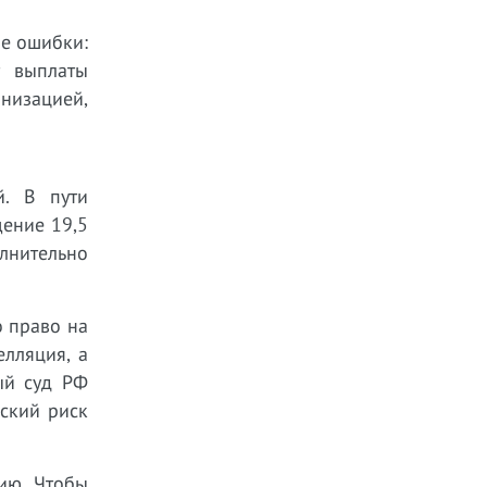
ие ошибки:
т выплаты
анизацией,
й. В пути
щение 19,5
олнительно
о право на
елляция, а
ый суд РФ
ьский риск
ию. Чтобы