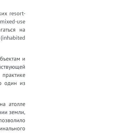
х resort-
 mixed-use
гаться на
(inhabited
объектам и
йствующей
 практике
о один из
на атолле
нии земли,
позволило
инального