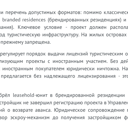
и перечень допустимых форматов: помимо классически
в branded residences (брендированных резиденциях) и
вания). Ключевое условие - проект должен распола
д туристическую инфраструктуру. На жилых островах 
-прежнему запрещена.
) регулирует порядок выдачи лицензий туристическим 
ализующим проекты с иностранным участием. Без де
 с иностранным покупателем юридически ничтожна. На
е предлагается без надлежащего лицензирования - эт
брёл leasehold-юнит в брендированной резиденции 
астройщик не завершил регистрацию проекта в Управле
ий о возврате аванса. Юридическое сопровождение 
овор эскроу-механизм до получения застройщиком ф