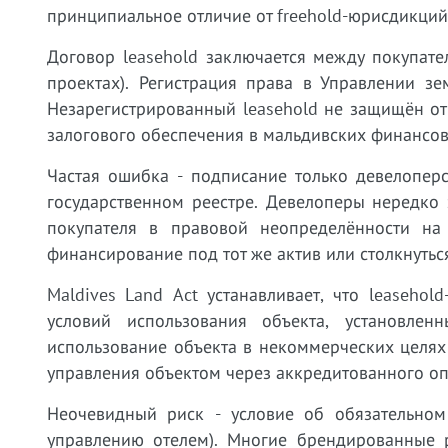
принципиальное отличие от freehold-юрисдикций
Договор leasehold заключается между покупат
проектах). Регистрация права в Управлении зе
Незарегистрированный leasehold не защищён от 
залогового обеспечения в мальдивских финансов
Частая ошибка - подписание только девелопер
государственном реестре. Девелоперы нередко 
покупателя в правовой неопределённости на
финансирование под тот же актив или столкнуть
Maldives Land Act устанавливает, что leaseho
условий использования объекта, установле
использование объекта в некоммерческих целях 
управления объектом через аккредитованного оп
Неочевидный риск - условие об обязательно
управлению отелем). Многие брендированные р