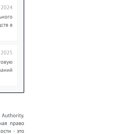
 2024
ьного
ств в
 2025
говую
ваний
Authority.
чая право
ости - это