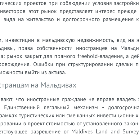
тических проектов при соблюдении условия застройки
весторов этот рынок представляет интерес прежде 
я вида на жительство и долгосрочного размещения к
, инвестиции в мальдивскую недвижимость, вид на ж
ьдивы, права собственности иностранцев на Мальди
а: рынок закрыт для прямого freehold-владения, а д
ровождения. Ошибки при структурировании сделки п
можности выйти из актива.
странцам на Мальдивах
ивают, что иностранные граждане не вправе владеть 
). Единственный легальный механизм - долгосрочн
в рамках туристических или смешанных инвестиционных
ировании в проект стоимостью от установленного зако
етствующее разрешение от Maldives Land and Survey 