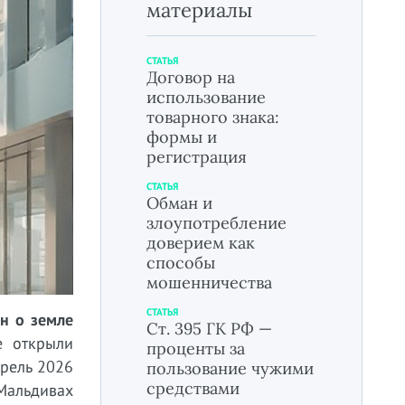
материалы
СТАТЬЯ
Договор на
использование
товарного знака:
формы и
регистрация
СТАТЬЯ
Обман и
злоупотребление
доверием как
способы
мошенничества
СТАТЬЯ
он о земле
Ст. 395 ГК РФ —
е открыли
проценты за
рель 2026
пользование чужими
средствами
альдивах