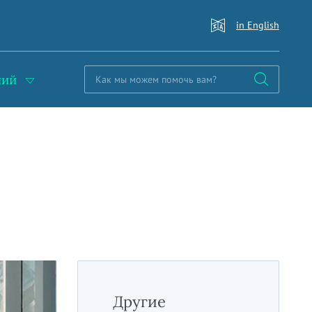
in English
ний
Другие