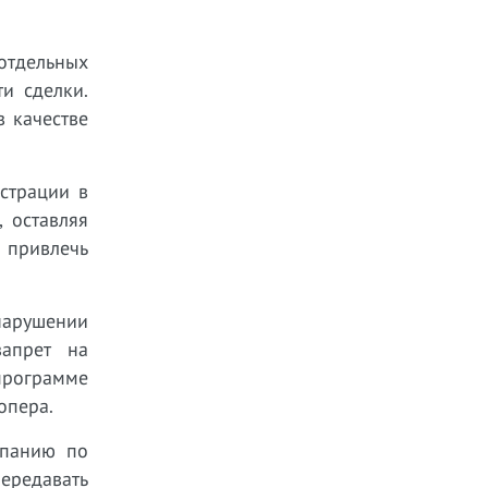
отдельных
и сделки.
в качестве
страции в
, оставляя
 привлечь
нарушении
запрет на
 программе
опера.
мпанию по
ередавать