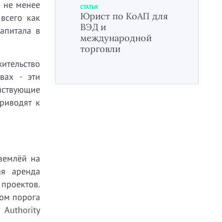
 не менее
СТАТЬЯ
Юрист по КоАП для
всего как
ВЭД и
апитала в
международной
торговли
ительство
вах - эти
ействующие
риводят к
землёй на
ая аренда
 проектов.
ном порога
Authority