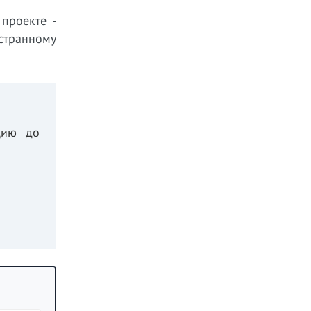
 проекте -
странному
цию до