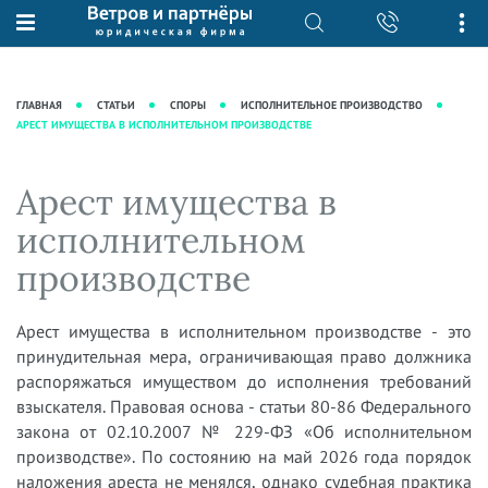
О нас
Юридические услуги
База знаний
Журнал "Секреты арбитражной
Подробнее о нас
Ведение судебных дел
ГЛАВНАЯ
СТАТЬИ
СПОРЫ
ИСПОЛНИТЕЛЬНОЕ ПРОИЗВОДСТВО
практики"
АРЕСТ ИМУЩЕСТВА В ИСПОЛНИТЕЛЬНОМ ПРОИЗВОДСТВЕ
Рекомендации
Интеллектуальная собственность
Статьи
Награды и рейтинги
Корпоративная практика
Новости
Арест имущества в
Преимущества юридической
Налоговая практика
фирмы
Аудиоподкасты
исполнительном
Сопровождение бизнеса
Кейсы
Видеоподкасты
производстве
Ведение уголовных дел
Вакансии
Справочная
Защита активов
Вопросы-ответы
Арест имущества в исполнительном производстве - это
Ведение дел о банкротстве
принудительная мера, ограничивающая право должника
Вебинары и семинары
распоряжаться имуществом до исполнения требований
Прямые эфиры
взыскателя. Правовая основа - статьи 80-86 Федерального
закона от 02.10.2007 № 229-ФЗ «Об исполнительном
производстве». По состоянию на май 2026 года порядок
наложения ареста не менялся, однако судебная практика