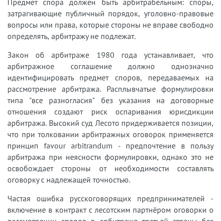
Предмет спора должен быть арбитрабельным: споры,
затрагивающие публичный порядок, уголовно-правовые
вопросы или права, которые стороны не вправе свободно
определять, арбитражу не подлежат.
Закон об арбитраже 1980 года устанавливает, что
арбитражное соглашение должно однозначно
идентифицировать предмет споров, передаваемых на
рассмотрение арбитража. Расплывчатые формулировки
типа "все разногласия" без указания на договорные
отношения создают риск оспаривания юрисдикции
арбитража. Высокий суд Лесото придерживается позиции,
что при толковании арбитражных оговорок применяется
принцип favour arbitrandum - предпочтение в пользу
арбитража при неясности формулировки, однако это не
освобождает стороны от необходимости составлять
оговорку с надлежащей точностью.
Частая ошибка русскоговорящих предпринимателей -
включение в контракт с лесотским партнёром оговорки о
рассмотрении споров в арбитраже третьей страны без