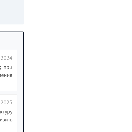
 2024
; при
ления
 2023
ктуру
изить