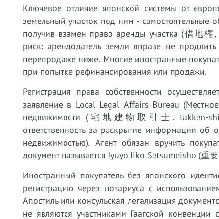
Ключевое отличие японской системы от европе
земельный участок под ним - самостоятельные о
получив взамен право аренды участка (借地権, sh
риск: арендодатель земли вправе не продлить
перепродаже ниже. Многие иностранные покупат
при попытке рефинансирования или продажи.
Регистрация права собственности осуществля
заявление в Local Legal Affairs Bureau (Местн
недвижимости (宅地建物取引士, takken-shi) обяз
ответственность за раскрытие информации об объ
недвижимостью). Агент обязан вручить покуп
документ называется Jyuyo Jiko Setsumeisho (
Иностранный покупатель без японского ид
регистрацию через нотариуса с использование
Апостиль или консульская легализация документо
не являются участниками Гаагской конвенции 