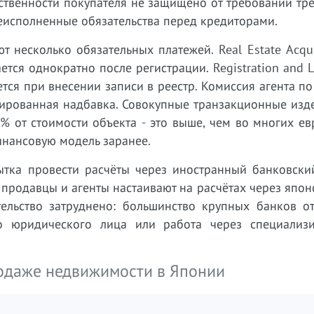
ственности покупателя не защищено от требований тре
 неисполненные обязательства перед кредиторами.
несколько обязательных платежей. Real Estate Acqui
тся однократно после регистрации. Registration and L
тся при внесении записи в реестр. Комиссия агента по
сированная надбавка. Совокупные транзакционные изд
% от стоимости объекта - это выше, чем во многих е
инансовую модель заранее.
ытка провести расчёты через иностранный банковский
 продавцы и агенты настаивают на расчётах через япон
ельство затруднено: большинство крупных банков от
го юридического лица или работа через специализ
одаже недвижимости в Японии