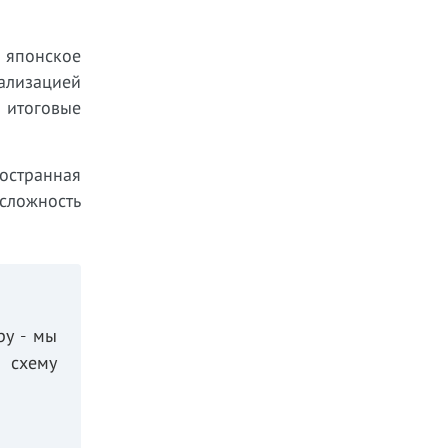
 японское
ализацией
 итоговые
остранная
сложность
ру - мы
 схему