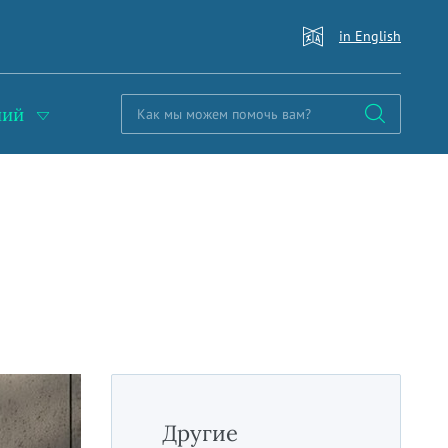
in English
ний
Другие