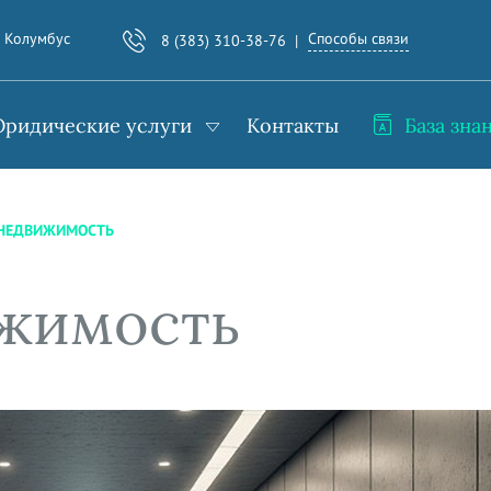
Способы связи
. Колумбус
8 (383) 310-38-76
ридические услуги
Контакты
База зна
 НЕДВИЖИМОСТЬ
ижимость