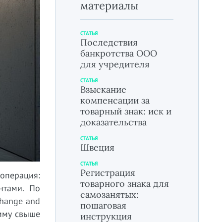
материалы
СТАТЬЯ
Последствия
банкротства ООО
для учредителя
СТАТЬЯ
Взыскание
компенсации за
товарный знак: иск и
доказательства
СТАТЬЯ
Швеция
СТАТЬЯ
Регистрация
операция:
товарного знака для
нтами. По
самозанятых:
change and
пошаговая
умму свыше
инструкция