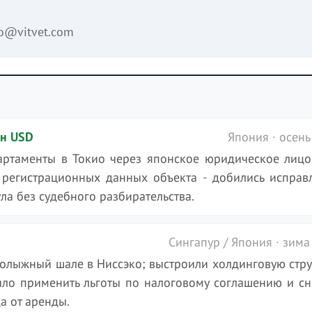
fo@vitvet.com
лн USD
Япония · осень
артаменты в Токио через японское юридическое лицо
регистрационных данных объекта - добились исправ
ула без судебного разбирательства.
D
Сингапур / Япония · зима
нолыжный шале в Ниссэко; выстроили холдинговую стру
ило применить льготы по налоговому соглашению и сн
а от аренды.