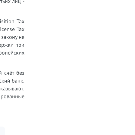
тьих лиц -
sition Tax
icense Tax
 закону не
ержки при
вропейских
 счёт без
ский банк.
казывают.
ированные