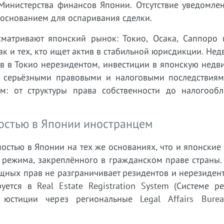
Министерства финансов Японии. Отсутствие уведомлен
 основанием для оспаривания сделки.
сматривают японский рынок: Токио, Осака, Саппоро 
ак и тех, кто ищет актив в стабильной юрисдикции. Не
в в Токио нерезидентом, инвестиции в японскую недв
с серьёзными правовыми и налоговыми последствиям
м: от структуры права собственности до налогооб
остью в Японии иностранцем
стью в Японии на тех же основаниях, что и японские
 режима, закреплённого в гражданском праве страны. 
ещных прав не разграничивает резидентов и нерезиден
ется в Real Estate Registration System (Системе ре
 юстиции через региональные Legal Affairs Bure