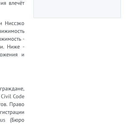
ия влечёт
и Ниссэко
движимость
ижимость -
и. Ниже -
ложения и
 граждане,
Civil Code
тов. Право
гистрации
aus (Бюро