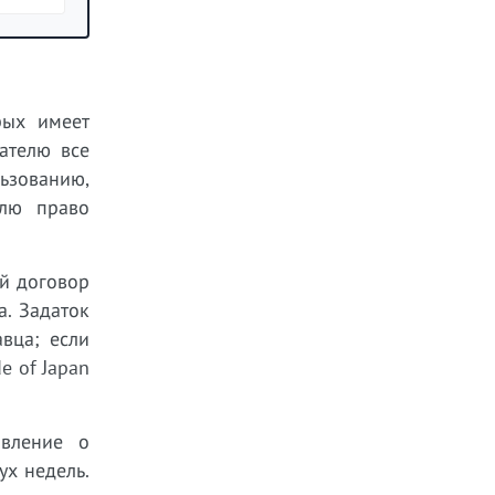
рых имеет
пателю все
ьзованию,
елю право
й договор
а. Задаток
авца; если
e of Japan
явление о
ух недель.