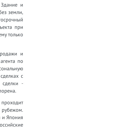
 Здание и
без земли,
госрочный
ъекта при
му только
продажи и
 агента по
ональную
 сделках с
 сделки -
порена.
проходит
 рубежом.
я и Япония
оссийские