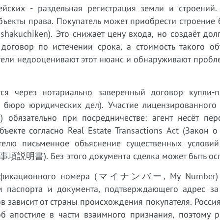
йских - раздельная регистрация земли и строений.
бъекты права. Покупатель может приобрести строение 
akuchiken). Это снижает цену входа, но создаёт дол
 договор по истечении срока, а стоимость такого об
ели недооценивают этот нюанс и обнаруживают пробле
ется через нотариально заверенный договор купли-
ое бюро юридических дел). Участие лицензированного
ательно при посредничестве: агент несёт перс
екте согласно Real Estate Transactions Act (Закон о
ателю письменное объяснение существенных условий
重要事項説明書). Без этого документа сделка может быть ос
ентификационного номера (マイナンバー, My Number) 
м паспорта и документа, подтверждающего адрес за
в зависит от страны происхождения покупателя. Росси
об апостиле в части взаимного признания, поэтому р