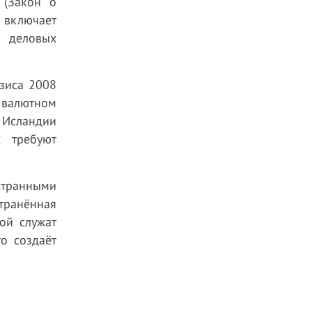
 (Закон о
 включает
ю деловых
зиса 2008
 валютном
 Исландии
ж требуют
странными
странённая
ой служат
о создаёт