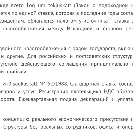
жде всего Lög um tekjuskatt (Закон о подоходном 
тся по единой ставке, которая в последние годы сост
идентам, облагаются налогом у источника - ставка з
 налогообложения между Исландией и страной рез
двойного налогообложения с рядом государств, включ
 другие. Для российских и постсоветских структур
сутствие действующего соглашения принципиально 
ии прибыли.
m virðisaukaskatt № 50/1988. Стандартная ставка соста
варов и услуг. Регистрация плательщика НДС обязат
орота. Ежеквартальная подача деклараций и уплата
 концепцию реального экономического присутствия (s
. Структуры без реальных сотрудников, офиса и опе