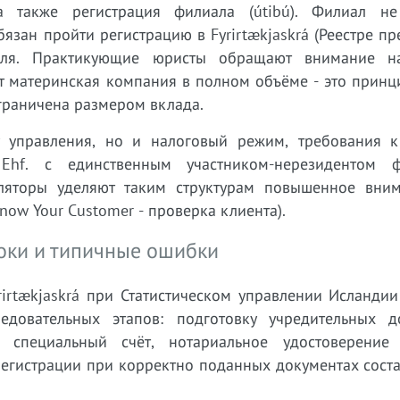
 также регистрация филиала (útibú). Филиал не
зан пройти регистрацию в Fyrirtækjaskrá (Реестре п
теля. Практикующие юристы обращают внимание н
ёт материнская компания в полном объёме - это прин
 ограничена размером вклада.
 управления, но и налоговый режим, требования к
Ehf. с единственным участником-нерезидентом 
уляторы уделяют таким структурам повышенное вни
ow Your Customer - проверка клиента).
роки и типичные ошибки
rirtækjaskrá при Статистическом управлении Исландии
ледовательных этапов: подготовку учредительных д
на специальный счёт, нотариальное удостоверение
регистрации при корректно поданных документах соста