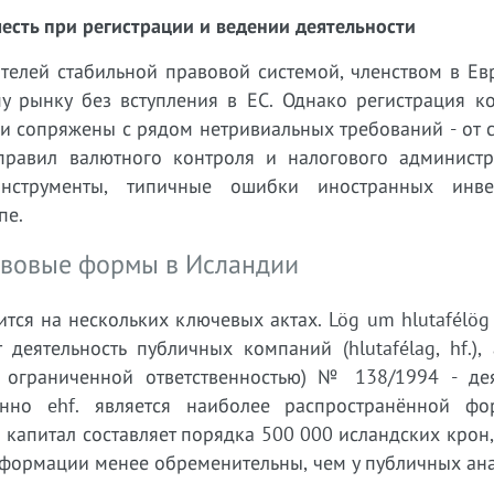
есть при регистрации и ведении деятельности
телей стабильной правовой системой, членством в Ев
у рынку без вступления в ЕС. Однако регистрация к
и сопряжены с рядом нетривиальных требований - от 
правил валютного контроля и налогового администр
нструменты, типичные ошибки иностранных инве
пе.
авовые формы в Исландии
тся на нескольких ключевых актах. Lög um hlutafélög
деятельность публичных компаний (hlutafélag, hf.),
с ограниченной ответственностью) № 138/1994 - дея
Именно ehf. является наиболее распространённой ф
капитал составляет порядка 500 000 исландских крон,
нформации менее обременительны, чем у публичных ана