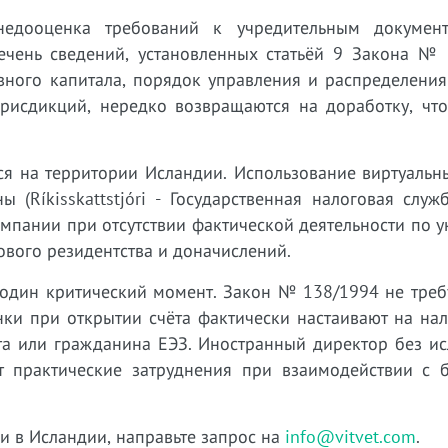
недооценка требований к учредительным документ
речень сведений, установленных статьёй 9 Закона № 
вного капитала, порядок управления и распределения
исдикций, нередко возвращаются на доработку, что
я на территории Исландии. Использование виртуальн
(Ríkisskattstjóri - Государственная налоговая служ
омпании при отсутствии фактической деятельности по 
ового резидентства и доначислений.
 один критический момент. Закон № 138/1994 не треб
ки при открытии счёта фактически настаивают на нал
та или гражданина ЕЭЗ. Иностранный директор без ис
ёт практические затруднения при взаимодействии с 
и в Исландии, направьте запрос на
info@vitvet.com
.