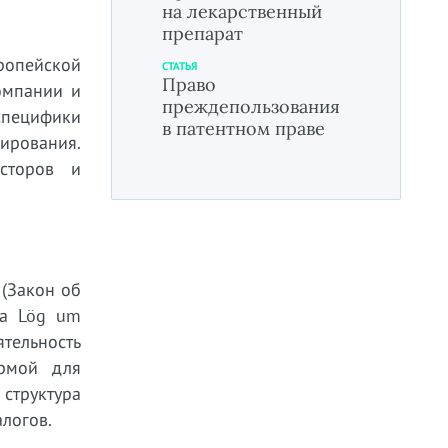
на лекарственный
препарат
ропейской
СТАТЬЯ
Право
омпании и
преждепользования
специфики
в патентном праве
ирования.
сторов и
 (Закон об
 а Lög um
тельность
ормой для
 структура
логов.