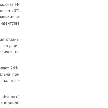
налоге) №
авляет 20%
ависит от
идентства
ая страны
 ситуация
влияет на
вляет 24%,
ельна при
 налога -
ubstance)
рационной