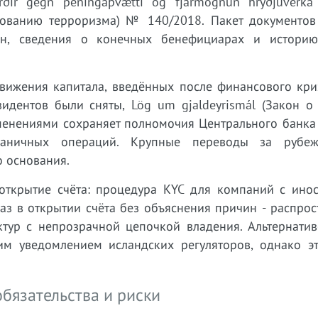
ir gegn peningaþvætti og fjármögnun hryðjuverka
ованию терроризма) № 140/2018. Пакет документов
лан, сведения о конечных бенефициарах и истори
движения капитала, введённых после финансового кри
зидентов были сняты, Lög um gjaldeyrismál (Закон о
енениями сохраняет полномочия Центрального банка
сграничных операций. Крупные переводы за рубе
 основания.
открытие счёта: процедура KYC для компаний с ино
аз в открытии счёта без объяснения причин - распро
ктур с непрозрачной цепочкой владения. Альтернатив
м уведомлением исландских регуляторов, однако эт
бязательства и риски