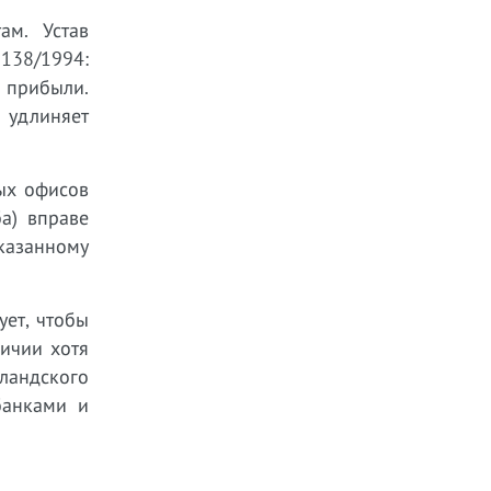
ам. Устав
138/1994:
 прибыли.
 удлиняет
ых офисов
ба) вправе
указанному
ует, чтобы
ичии хотя
ландского
банками и