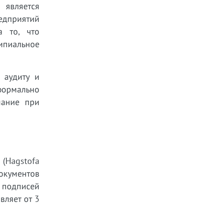
 является
редприятий
а то, что
ципиальное
 аудиту и
формально
мание при
 (Hagstofa
окументов
 подписей
вляет от 3