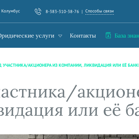
Способы связи
. Колумбус
8-383-310-38-76
ридические услуги
Контакты
База зна
Д УЧАСТНИКА/АКЦИОНЕРА ИЗ КОМПАНИИ, ЛИКВИДАЦИЯ ИЛИ ЕЁ БАНК
частника/акцион
видация или её б