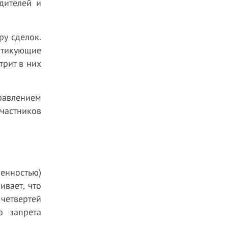
дителей и
у сделок.
ктикующие
трит в них
правлением
участников
енностью)
ивает, что
четвертей
о запрета