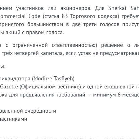
нием участников или акционеров. Для Sherkat Sa
Commercial Code (статья 83 Торгового кодекса) требу
ринятого большинством в две трети голосов присут
ы акций с правом голоса.
а с ограниченной ответственностью) решение о л
рёх четвертей капитала, если устав не предусматривае
ы:
иквидатора (Modir-e Tasfiyeh)
l Gazette (Официальном вестнике) и одной ежедневной г
рока для предъявления требований — минимум 6 месяц
новленной очерёдности
частниками