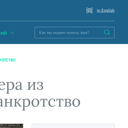
in English
ний
РОТСТВО
ера из
анкротство