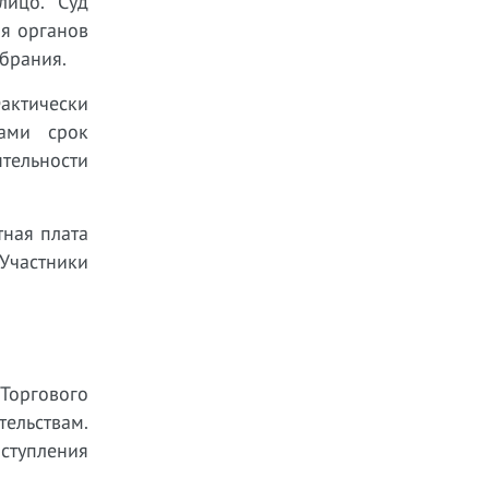
лицо. Суд
ия органов
брания.
актически
ками срок
ятельности
тная плата
Участники
 Торгового
ельствам.
аступления