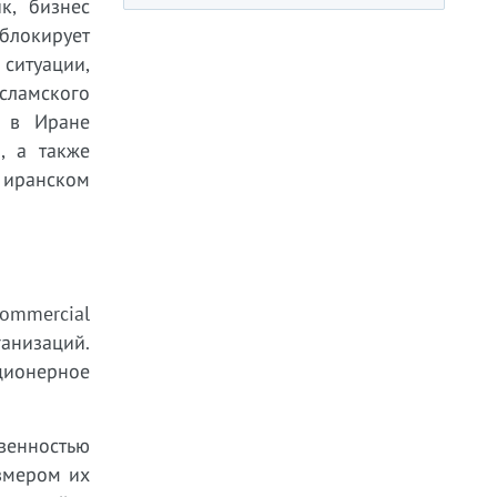
к, бизнес
блокирует
ситуации,
сламского
о в Иране
, а также
 иранском
ommercial
ганизаций.
ционерное
твенностью
змером их