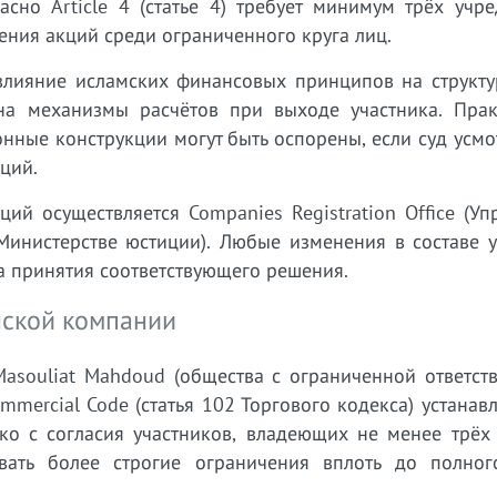
сно Article 4 (статье 4) требует минимум трёх учре
ния акций среди ограниченного круга лиц.
лияние исламских финансовых принципов на структур
 на механизмы расчётов при выходе участника. Пра
ные конструкции могут быть оспорены, если суд усмо
ций.
ий осуществляется Companies Registration Office (У
 (Министерстве юстиции). Любые изменения в составе 
та принятия соответствующего решения.
нской компании
asouliat Mahdoud (общества с ограниченной ответств
mmercial Code (статья 102 Торгового кодекса) устанавл
ко с согласия участников, владеющих не менее трёх 
вать более строгие ограничения вплоть до полног