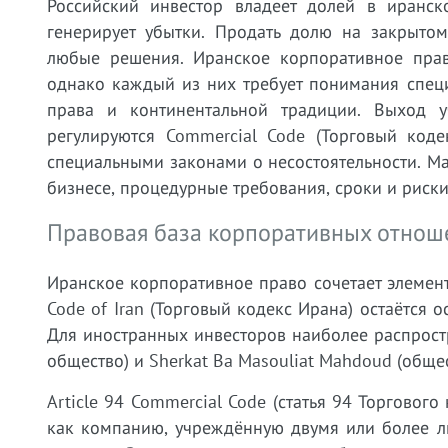
Российский инвестор владеет долей в иранск
генерирует убытки. Продать долю на закрыто
любые решения. Иранское корпоративное прав
однако каждый из них требует понимания спец
права и континентальной традиции. Выход у
регулируются Commercial Code (Торговый код
специальными законами о несостоятельности. М
бизнесе, процедурные требования, сроки и риск
Правовая база корпоративных отнош
Иранское корпоративное право сочетает элемен
Code of Iran (Торговый кодекс Ирана) остаётся
Для иностранных инвесторов наиболее распрост
общество) и Sherkat Ba Masouliat Mahdoud (обще
Article 94 Commercial Code (статья 94 Торговог
как компанию, учреждённую двумя или более ли