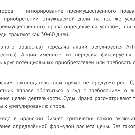
сторов — игнорирование преимущественного права
и приобретении отчуждаемой доли на тех же усло
реимущественного права определяется уставом, при о
ды трактуют как 30-60 дней.
рного общества) передача акций регулируется Arti
одекса). Акции именные, их передача фиксируется 
ь круг потенциальных приобретателей или требовать 
ским законодательством прямо не предусмотрен. О
астник вправе обратиться в суд с требованием о л
ния целей деятельности. Суды Ирана рассматривают т
ы к урегулированию спора.
входа в иранский бизнес критически важно включит
ранее определённой формулой расчёта цены. Без тако