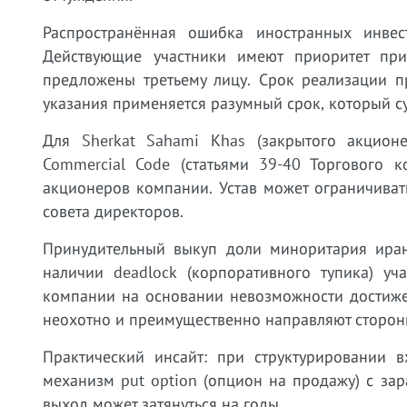
Распространённая ошибка иностранных инве
Действующие участники имеют приоритет пр
предложены третьему лицу. Срок реализации п
указания применяется разумный срок, который су
Для Sherkat Sahami Khas (закрытого акционе
Commercial Code (статьями 39-40 Торгового к
акционеров компании. Устав может ограничиват
совета директоров.
Принудительный выкуп доли миноритария иран
наличии deadlock (корпоративного тупика) уч
компании на основании невозможности достиже
неохотно и преимущественно направляют сторон
Практический инсайт: при структурировании 
механизм put option (опцион на продажу) с за
выход может затянуться на годы.