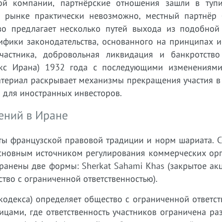
ой компании, партнёрские отношения зашли в тупи
м рынке практически невозможно, местный партнёр 
о предлагает несколько путей выхода из подобной 
ифики законодательства, основанного на принципах и
частника, добровольная ликвидация и банкротств
екс Ирана) 1932 года с последующими изменениями
атериал раскрывает механизмы прекращения участия в
и для иностранных инвесторов.
ений в Иране
ты французской правовой традиции и норм шариата. C
 основным источником регулирования коммерческих ор
ранены две формы: Sherkat Sahami Khas (закрытое ак
ство с ограниченной ответственностью).
о кодекса) определяет общество с ограниченной ответс
цами, где ответственность участников ограничена ра