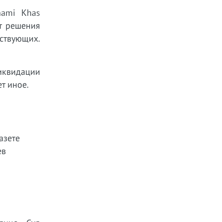
hami Khas
ет решения
ствующих.
иквидации
т иное.
азете
ев