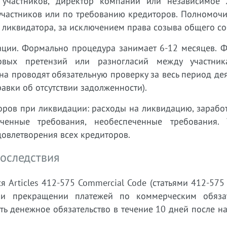
участников, директор компании или независимое 
 участников или по требованию кредиторов. Полномоч
 ликвидатора, за исключением права созыва общего со
ции. Формально процедура занимает 6-12 месяцев. Ф
овых претензий или разногласий между участни
на проводят обязательную проверку за весь период де
равки об отсутствии задолженности).
оров при ликвидации: расходы на ликвидацию, зарабо
еченные требования, необеспеченные требования. 
довлетворения всех кредиторов.
последствия
ся Articles 412-575 Commercial Code (статьями 412-575
ри прекращении платежей по коммерческим обязат
ь денежное обязательство в течение 10 дней после н