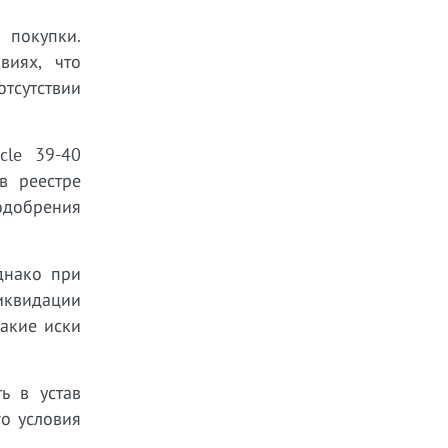
 покупки.
виях, что
тсутствии
cle 39-40
в реестре
одобрения
днако при
иквидации
акие иски
ь в устав
го условия