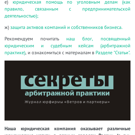
е)
юридическая помощь по уголовным делам (как
правило, связанным с предпринимательской
деятельностью);
ж)
защита активов компаний и собственников бизнеса.
Рекомендуем почитать
наш блог, посвященный
юридическим и судебным кейсам (арбитражной
практике)
, и ознакомиться с материалам в
Разделе "Статьи".
Наша юридическая компания оказывает различные