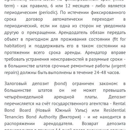
term) - как правило, 6 или 12 месяцев - либо является
периодическим (periodic). По истечении фиксированного
срока договор автоматически переходит в
периодический, если ни одна из сторон не уведомила
другую о прекращении. Арендодатель обязан передать
объект в пригодном для проживания состоянии (fit for
habitation) и поддерживать его в таком состоянии на
протяжении всего срока аренды. Арендатор вправе
требовать устранения неисправностей в разумные сроки -
в большинстве штатов срочные ремонтные работы (urgent
repairs) должны быть выполнены в течение 24-48 часов.
Залоговый депозит (bond) ограничен законом: в
большинстве штатов он не может превышать
четырёхнедельной арендной платы. Депозит
перечисляется на счёт государственного агентства - Rental
Bond Board (Новый Южный Уэльс) или Residential
Tenancies Bond Authority (Виктория) - и не находится в
распоряжении арендодателя. Возврат депозита
производится в течение 14 дней после окончания аренды