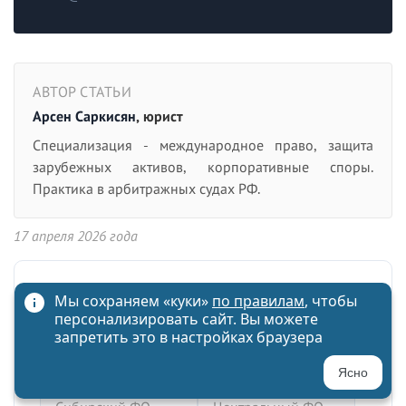
АВТОР СТАТЬИ
Арсен Саркисян
, юрист
Специализация - международное право, защита
зарубежных активов, корпоративные споры.
Практика в арбитражных судах РФ.
17 апреля 2026 года
Из нашей практики
Мы сохраняем «куки»
по правилам
, чтобы
персонализировать сайт. Вы можете
запретить это в настройках браузера
Взыскали больше 9
Исключили
млн руб. с
участника с долей
Ясно
застройщика
42% из ООО