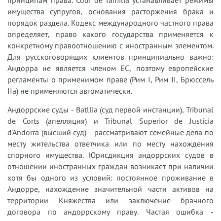
имущества супругов, основания расторжения брака и
порядок раздела. Кодекс международного частного права
определяет, право какого государства применяется к
конкретному правоотношению с иностранным элементом.
Для русскоговорящих клиентов принципиально важно:
Андорра не является членом ЕС, поэтому европейские
регламенты о применимом праве (Рим I, Рим II, Брюссель
IIa) не применяются автоматически.
Андоррские суды - Batllia (суд первой инстанции), Tribunal
de Corts (апелляция) и Tribunal Superior de Justícia
d'Andorra (высший суд) - рассматривают семейные дела по
месту жительства ответчика или по месту нахождения
спорного имущества. Юрисдикция андоррских судов в
отношении иностранных граждан возникает при наличии
хотя бы одного из условий: постоянное проживание в
Андорре, нахождение значительной части активов на
территории Княжества или заключение брачного
договора по андоррскому праву. Частая ошибка -