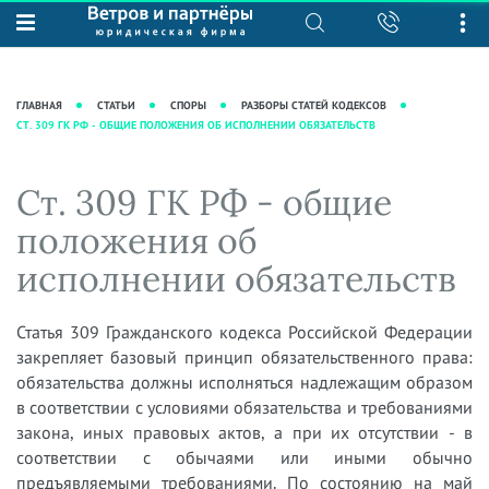
О нас
Юридические услуги
База знаний
Журнал "Секреты арбитражной
Подробнее о нас
Ведение судебных дел
ГЛАВНАЯ
СТАТЬИ
СПОРЫ
РАЗБОРЫ СТАТЕЙ КОДЕКСОВ
практики"
СТ. 309 ГК РФ - ОБЩИЕ ПОЛОЖЕНИЯ ОБ ИСПОЛНЕНИИ ОБЯЗАТЕЛЬСТВ
Рекомендации
Интеллектуальная собственность
Статьи
Награды и рейтинги
Корпоративная практика
Новости
Ст. 309 ГК РФ - общие
Преимущества юридической
Налоговая практика
фирмы
Аудиоподкасты
положения об
Сопровождение бизнеса
Кейсы
Видеоподкасты
исполнении обязательств
Ведение уголовных дел
Вакансии
Справочная
Защита активов
Вопросы-ответы
Статья 309 Гражданского кодекса Российской Федерации
Ведение дел о банкротстве
закрепляет базовый принцип обязательственного права:
Вебинары и семинары
обязательства должны исполняться надлежащим образом
Прямые эфиры
в соответствии с условиями обязательства и требованиями
закона, иных правовых актов, а при их отсутствии - в
соответствии с обычаями или иными обычно
предъявляемыми требованиями. По состоянию на май