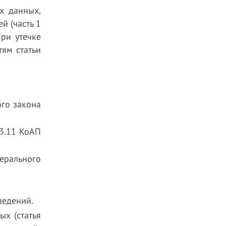
х данных,
й (часть 1
ри утечке
тям статьи
ого закона
13.11 КоАП
ерального
ведений.
ых (статья