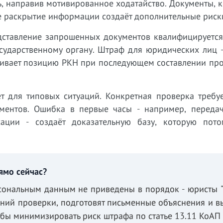
ь, направив мотивированное ходатайство. Документы, 
е раскрытие информации создаёт дополнительные риск
дставление запрошенных документов квалифицируется 
сударственному органу. Штраф для юридических лиц -
иливает позицию РКН при последующем составлении пр
т для типовых ситуаций. Конкретная проверка требуе
ментов. Ошибка в первые часы - например, переда
ации - создаёт доказательную базу, которую пот
ямо сейчас?
рсональным данным не приведены в порядок - юристы 
аний проверки, подготовят письменные объяснения и в
обы минимизировать риск штрафа по статье 13.11 КоАП