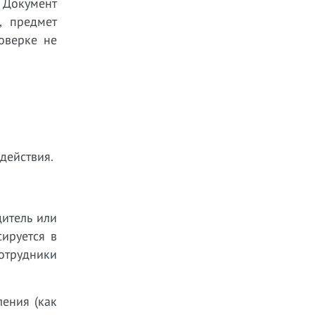
 Документ
, предмет
оверке не
действия.
дитель или
сируется в
отрудники
ления (как