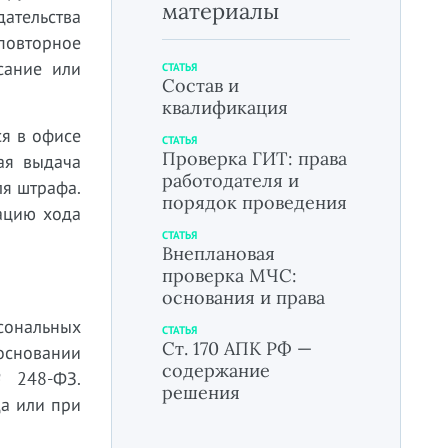
материалы
дательства
повторное
сание или
СТАТЬЯ
Состав и
квалификация
я в офисе
СТАТЬЯ
Проверка ГИТ: права
ая выдача
работодателя и
ля штрафа.
порядок проведения
ацию хода
СТАТЬЯ
Внеплановая
проверка МЧС:
основания и права
сональных
СТАТЬЯ
Ст. 170 АПК РФ —
основании
содержание
№ 248-ФЗ.
решения
да или при