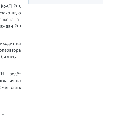
 КоАП РФ.
езаконную
закона от
раждан РФ
иходит на
 оператора
бизнеса -
КН ведёт
гласия на
жет стать