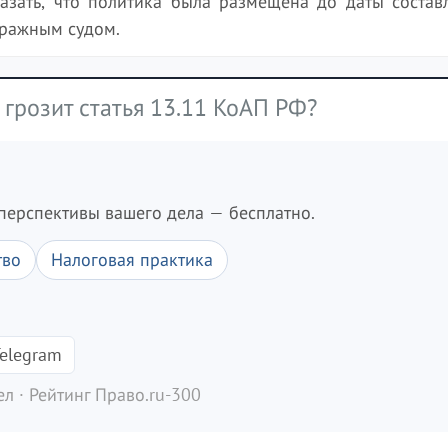
казать, что политика была размещена до даты состав
тражным судом.
грозит статья 13.11 КоАП РФ?
перспективы вашего дела — бесплатно.
тво
Налоговая практика
elegram
л · Рейтинг Право.ru-300