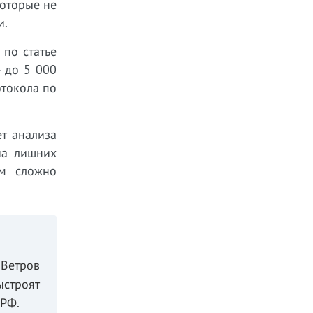
которые не
и.
по статье
 до 5 000
отокола по
т анализа
ча лишних
ом сложно
"Ветров
ыстроят
 РФ.