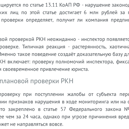
цируется по статье 13.11 КоАП РФ - нарушение законо
их лиц по этой статье достигает 6 млн рублей за 
 проверки определяет, получит ли компания предпи
вой проверкой РКН неожиданно - инспектор появляетс
оверке. Типичная реакция - растерянность, хаотичн
Именно такое поведение создаёт доказательную базу д
КН включает: проверку полномочий инспектора, фикс
и своевременное привлечение юриста.
еплановой проверки РКН
проверку при поступлении жалобы от субъекта пер
нии признаков нарушения в ходе мониторинга или на 
это закреплено в статье 57 Федерального закона 
е чем за 24 часа, однако при угрозе причинения вре
ет не направляться вовсе.