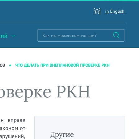
in English
ний
ЧТО ДЕЛАТЬ ПРИ ВНЕПЛАНОВОЙ ПРОВЕРКЕ РКН
ОВ
оверке РКН
ан вправе
аконом от
Другие
арушений,