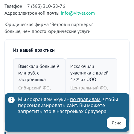
Телефон +7 (383) 310-38-76
Адрес электронной почты
info@vitvet.com
Юридическая фирма "Ветров и партнеры"
больше, чем просто юридические услуги
Из нашей практики
Взыскали больше 9
Исключили
млн руб. с
участника с долей
застройщика
42% из ООО
Сибирский ФО,
Центральный ФО,
осень 2024
весна 2025
Мы сохраняем «куки»
по правилам
, чтобы
персонализировать сайт. Вы можете
запретить это в настройках браузера
АС
Арсен Саркисян
Юрист-аналитик
Все кейсы →
Ясно