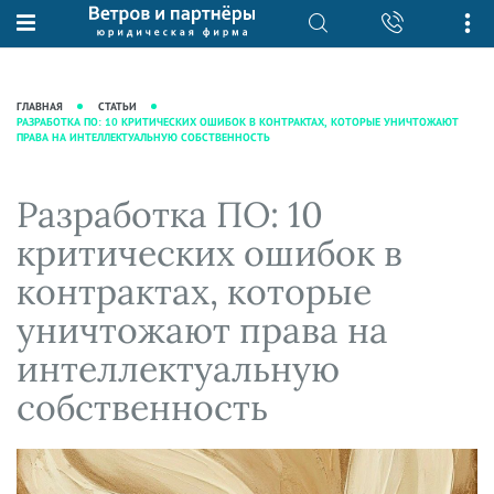
О нас
Юридические услуги
База знаний
Журнал "Секреты арбитражной
Подробнее о нас
Ведение судебных дел
ГЛАВНАЯ
СТАТЬИ
практики"
РАЗРАБОТКА ПО: 10 КРИТИЧЕСКИХ ОШИБОК В КОНТРАКТАХ, КОТОРЫЕ УНИЧТОЖАЮТ
Рекомендации
Интеллектуальная собственность
ПРАВА НА ИНТЕЛЛЕКТУАЛЬНУЮ СОБСТВЕННОСТЬ
Статьи
Награды и рейтинги
Корпоративная практика
Новости
Преимущества юридической
Налоговая практика
Разработка ПО: 10
фирмы
Аудиоподкасты
Сопровождение бизнеса
критических ошибок в
Кейсы
Видеоподкасты
Ведение уголовных дел
контрактах, которые
Вакансии
Справочная
Защита активов
уничтожают права на
Вопросы-ответы
Ведение дел о банкротстве
интеллектуальную
Вебинары и семинары
собственность
Прямые эфиры