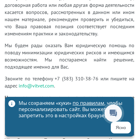
договорная работа или любая другая форма деятельности
касается вопросов, рассмотренных в данном или ином
нашем материале, рекомендуем проверить и убедиться,
что Ваша правовая позиция соответствует последним
изменениям практики и законодательству.
Мы будем рады оказать Вам юридическую помощь по
поводу минимизации юридических рисков и имеющимся
возможностям. Мы постараемся найти решение,
подходящее именно для Вас.
Звоните по телефону +7 (383) 310-38-76 или пишите на
адрес
info@vitvet.com
.
Наша юридическая компания оказывает различные
Мы сохраняем «куки»
по правилам
, чтобы
юридические услуги в разных городах России (в т.ч.
персонализировать сайт. Вы можете
Новосибирск, Томск, Омск, Барнаул, Красноярск,
запретить это в настройках браузера
Кемерово, Новокузнецк, Иркутск, Чита, Владивосток,
Москва, Санкт-Петербург, Екатеринбург, Нижний
Ясно
Новгород, Казань, Самара, Челябинск, Ростов-на-Дону,