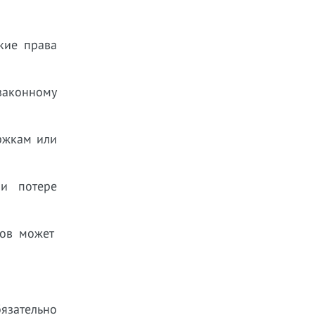
кие права
законному
ржкам или
 и потере
ров может
зательно