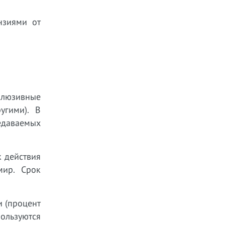
нзиями от
люзивные
ругими). В
едаваемых
к действия
 мир. Срок
и (процент
ользуются