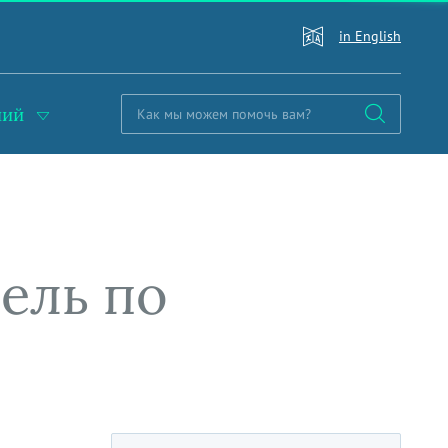
in English
ний
тель по