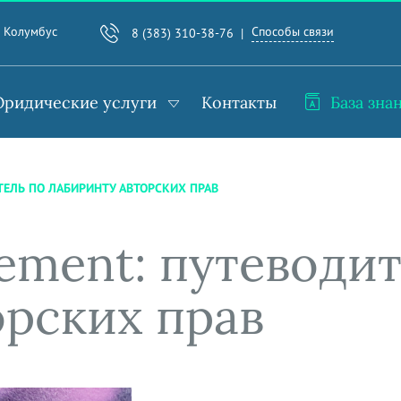
Способы связи
. Колумбус
8 (383) 310-38-76
ридические услуги
Контакты
База зна
ТЕЛЬ ПО ЛАБИРИНТУ АВТОРСКИХ ПРАВ
eement: путеводи
орских прав