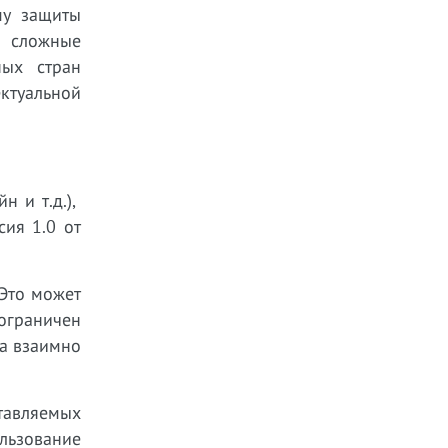
му защиты
 сложные
ных стран
туальной
н и т.д.),
ия 1.0 от
 Это может
ограничен
а взаимно
тавляемых
льзование