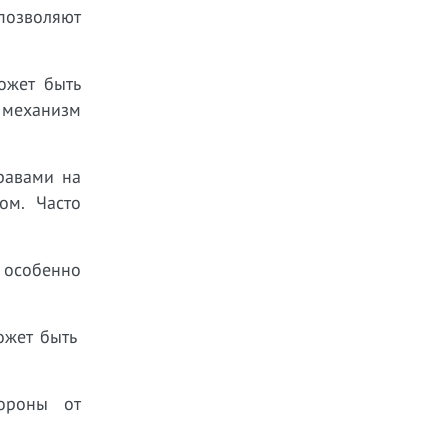
позволяют
ожет быть
 механизм
равами на
ром. Часто
 особенно
ожет быть
тороны от