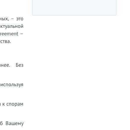
ых, – это
ктуальной
greement –
ства.
ннее. Без
 используя
и к спорам
рб Вашему