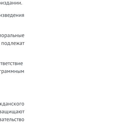
оиздании.
изведения
моральные
 подлежат
ответствие
ограммным
жданского
о защищают
ательство