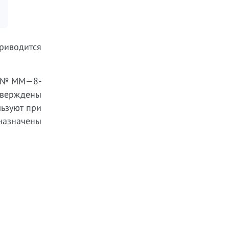
приводится
НС №ММ—8-
тверждены
ьзуют при
назначены