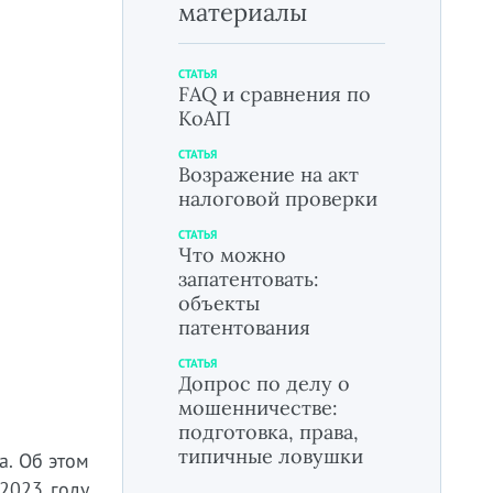
материалы
СТАТЬЯ
FAQ и сравнения по
КоАП
СТАТЬЯ
Возражение на акт
налоговой проверки
СТАТЬЯ
Что можно
запатентовать:
объекты
патентования
СТАТЬЯ
Допрос по делу о
мошенничестве:
подготовка, права,
типичные ловушки
а. Об этом
 2023 году