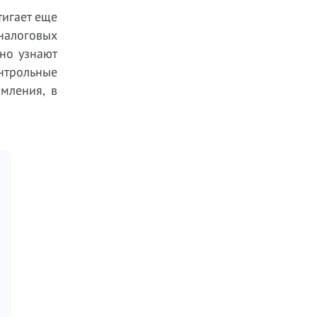
тигает еще
налоговых
чно узнают
онтрольные
мления, в