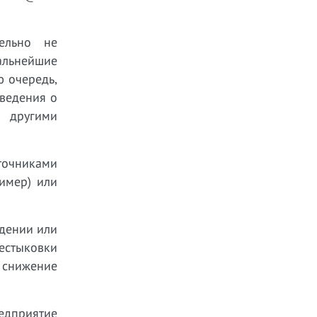
тельно не
альнейшие
ю очередь,
сведения о
с другими
точниками
имер) или
едении или
нестыковки
е снижение
едприятие