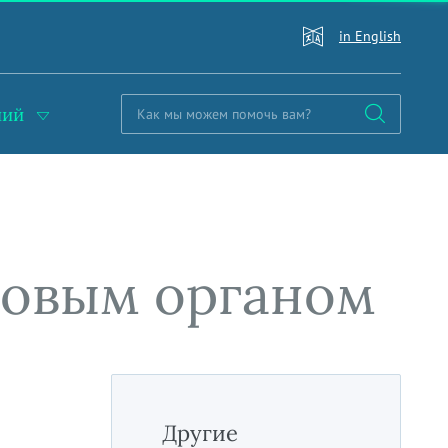
in English
ний
говым органом
Другие