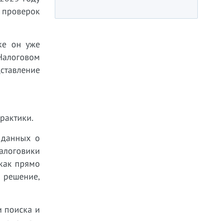
 проверок
ке он уже
Налоговом
ставление
рактики.
 данных о
налоговики
 как прямо
я решение,
и поиска и