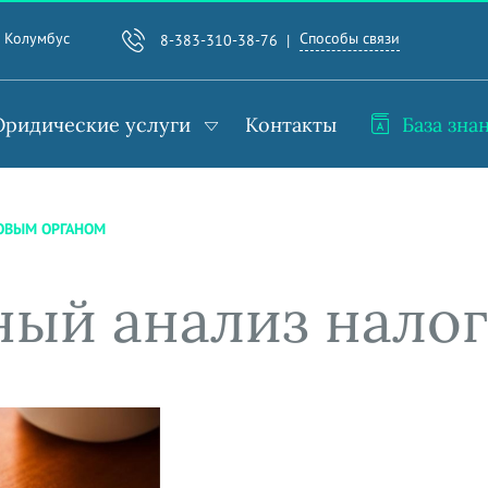
Способы связи
. Колумбус
8-383-310-38-76
ридические услуги
Контакты
База зна
ОВЫМ ОРГАНОМ
ый анализ нало