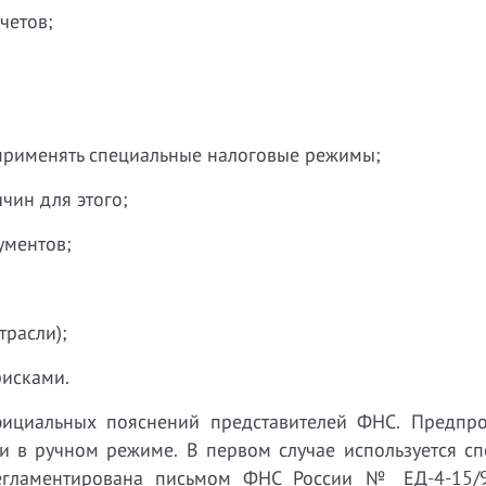
четов;
т применять специальные налоговые режимы;
чин для этого;
ументов;
трасли);
рисками.
фициальных пояснений представителей ФНС. Предпр
 и в ручном режиме. В первом случае используется с
регламентирована письмом ФНС России № ЕД-4-15