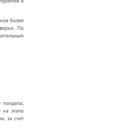
дприятия и
анов более
верки. По
оятельным
 полдела,
 на этапе
и, за счет