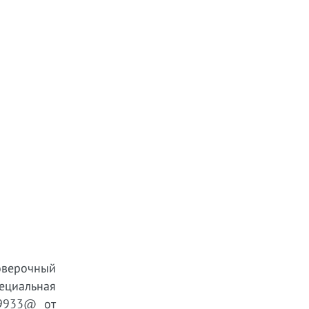
оверочный
пециальная
/9933@ от