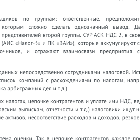
ьщиков по группам: ответственные, предположи
 которым сложно сделать однозначный вывод. Д
представителей второй группы. СУР АСК НДС-2, в сво
 (АИС «Налог-3» и ПК «ВАИ»), которые аккумулируют 
очников, и отражают взаимосвязи предприятия 
 данных непосредственно сотрудниками налоговой. Ис
список компаний с расхождениями по налогам, напр
а арбитражных дел и т.д.).
х налогах, цепочке контрагентов и уплате ими НДС, в
овским выпискам, отчетности и т.д.) налоговики ищут 
 активов, несоответствие расходов и доходов, резко
стема оценки. Так в цепочке контрагентов каждое пр