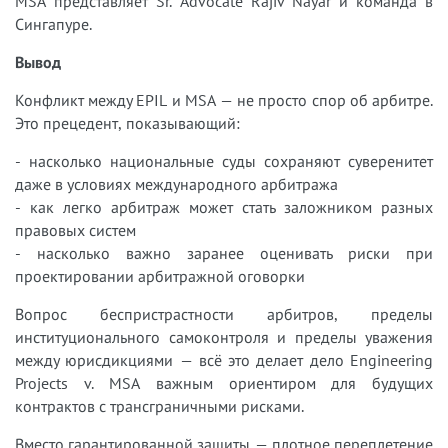
MSA представляет Sr. Advocate Rajiv Nayar и команда в
Сингапуре.
Вывод
Конфликт между EPIL и MSA — не просто спор об арбитре.
Это прецедент, показывающий:
- насколько национальные суды сохраняют суверенитет
даже в условиях международного арбитража
- как легко арбитраж может стать заложником разных
правовых систем
- насколько важно заранее оценивать риски при
проектировании арбитражной оговорки
Вопрос беспристрастности арбитров, пределы
институционального самоконтроля и пределы уважения
между юрисдикциями — всё это делает дело Engineering
Projects v. MSA важным ориентиром для будущих
контрактов с трансграничными рисками.
Вместо гарантированной защиты — плотное переплетение