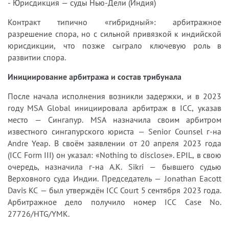
- Юрисдикция — суды Нью-Дели (Индия)
Контракт типично «гибридный»: арбитражное
разрешение спора, но с сильной привязкой к индийской
юрисдикции, что позже сыграло ключевую роль в
развитии спора.
Инициирование арбитража и состав трибунала
После начала исполнения возникли задержки, и в 2023
году MSA Global инициировала арбитраж в ICC, указав
место — Сингапур. MSA назначила своим арбитром
известного сингапурского юриста — Senior Counsel г-на
Andre Yeap. В своём заявлении от 20 апреля 2023 года
(ICC Form III) он указал: «Nothing to disclose». EPIL, в свою
очередь, назначила г-на A.K. Sikri — бывшего судью
Верховного суда Индии. Председатель — Jonathan Eacott
Davis KC — был утверждён ICC Court 5 сентября 2023 года.
Арбитражное дело получило номер ICC Case No.
27726/HTG/YMK.