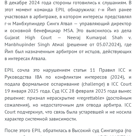
В декабре 2024 года стороны готовились к слушаниям. В
этот момент команда EPIL обнаружила: г-н Йип ранее
участвовал в арбитраже, в котором интересы представлял
г-н Манбхупиндер Сингх Атвал — управляющий директор
и основной бенефициар MSA. Это выяснилось из дела
Gujarat High Court — Neeraj Kumarpal Shah v.
Manbhupinder Singh Atwal (решение от 05.07.2024), где
Йип был назначенным арбитром от истцов, действующих
в интересах Атвала.
EPIL сочла это нарушением статьи 11 Правил ICC и
Руководства IBA по конфликтам интересов (2024), и
подала формальное оспаривание (challenge) в ICC Court
19 января 2025 года. Суд ICC 28 февраля 2025 года вынес
решение: признал нераскрытие «regrettable» (достойным
сожаления), но недостаточным для отвода арбитра. ICC
Court подчеркнул, что связь была устаревшей и не носила
характер системной зависимости.
После этого EPIL обратилась в Высокий суд Сингапура (по