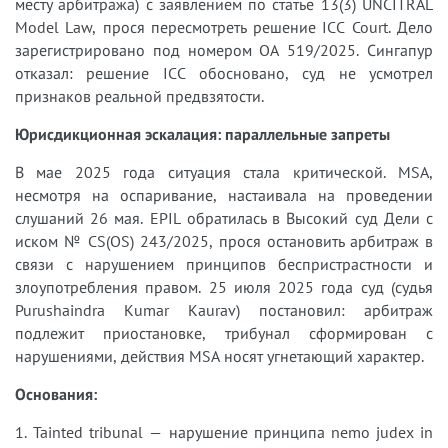
месту арбитража) с заявлением по статье 13(3) UNCITRAL
Model Law, прося пересмотреть решение ICC Court. Дело
зарегистрировано под номером OA 519/2025. Сингапур
отказал: решение ICC обосновано, суд не усмотрел
признаков реальной предвзятости.
Юрисдикционная эскалация: параллельные запреты
В мае 2025 года ситуация стала критической. MSA,
несмотря на оспаривание, настаивала на проведении
слушаний 26 мая. EPIL обратилась в Высокий суд Дели с
иском № CS(OS) 243/2025, прося остановить арбитраж в
связи с нарушением принципов беспристрастности и
злоупотребления правом. 25 июля 2025 года суд (судья
Purushaindra Kumar Kaurav) постановил: арбитраж
подлежит приостановке, трибунал сформирован с
нарушениями, действия MSA носят угнетающий характер.
Основания:
1. Tainted tribunal — нарушение принципа nemo judex in