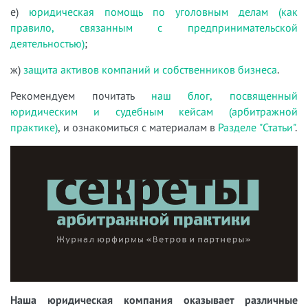
е)
юридическая помощь по уголовным делам (как
правило, связанным с предпринимательской
деятельностью)
;
ж)
защита активов компаний и собственников бизнеса
.
Рекомендуем почитать
наш блог, посвященный
юридическим и судебным кейсам (арбитражной
практике)
, и ознакомиться с материалам в
Разделе "Статьи"
.
Наша юридическая компания оказывает различные