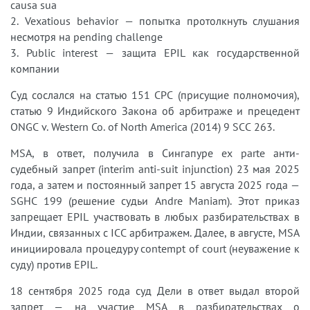
causa sua
2. Vexatious behavior — попытка протолкнуть слушания
несмотря на pending challenge
3. Public interest — защита EPIL как государственной
компании
Суд сослался на статью 151 CPC (присущие полномочия),
статью 9 Индийского Закона об арбитраже и прецедент
ONGC v. Western Co. of North America (2014) 9 SCC 263.
MSA, в ответ, получила в Сингапуре ex parte анти-
судебный запрет (interim anti-suit injunction) 23 мая 2025
года, а затем и постоянный запрет 15 августа 2025 года —
SGHC 199 (решение судьи Andre Maniam). Этот приказ
запрещает EPIL участвовать в любых разбирательствах в
Индии, связанных с ICC арбитражем. Далее, в августе, MSA
инициировала процедуру contempt of court (неуважение к
суду) против EPIL.
18 сентября 2025 года суд Дели в ответ выдал второй
запрет — на участие MSA в разбирательствах о