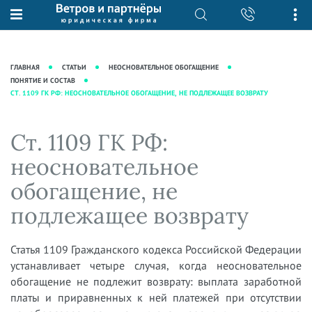
О нас
Юридические услуги
База знаний
Журнал "Секреты арбитражной
Подробнее о нас
Ведение судебных дел
ГЛАВНАЯ
СТАТЬИ
НЕОСНОВАТЕЛЬНОЕ ОБОГАЩЕНИЕ
практики"
Рекомендации
Интеллектуальная собственность
ПОНЯТИЕ И СОСТАВ
СТ. 1109 ГК РФ: НЕОСНОВАТЕЛЬНОЕ ОБОГАЩЕНИЕ, НЕ ПОДЛЕЖАЩЕЕ ВОЗВРАТУ
Статьи
Награды и рейтинги
Корпоративная практика
Новости
Преимущества юридической
Налоговая практика
Ст. 1109 ГК РФ:
фирмы
Аудиоподкасты
Сопровождение бизнеса
неосновательное
Кейсы
Видеоподкасты
Ведение уголовных дел
обогащение, не
Вакансии
Справочная
Защита активов
подлежащее возврату
Вопросы-ответы
Ведение дел о банкротстве
Вебинары и семинары
Статья 1109 Гражданского кодекса Российской Федерации
Прямые эфиры
устанавливает четыре случая, когда неосновательное
обогащение не подлежит возврату: выплата заработной
платы и приравненных к ней платежей при отсутствии