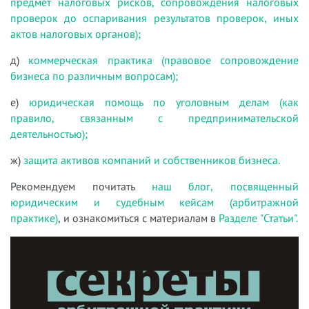
предмет налоговых рисков, сопровождения налоговых
проверок до оспаривания результатов проверок, иных
актов налоговых органов);
д)
коммерческая практика (правовое сопровождение
бизнеса по различным вопросам);
е)
юридическая помощь по уголовным делам (как
правило, связанным с предпринимательской
деятельностью);
ж)
защита активов компаний и собственников бизнеса.
Рекомендуем почитать
наш блог, посвященный
юридическим и судебным кейсам (арбитражной
практике)
, и ознакомиться с материалам в
Разделе "Статьи".