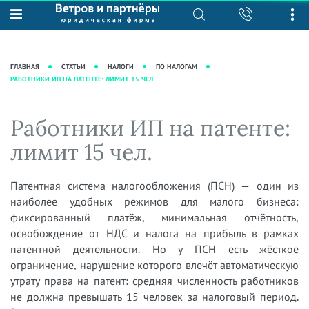
О нас
Юридические услуги
База знаний
Журнал "Секреты арбитражной
Подробнее о нас
Ведение судебных дел
ГЛАВНАЯ
СТАТЬИ
НАЛОГИ
ПО НАЛОГАМ
практики"
РАБОТНИКИ ИП НА ПАТЕНТЕ: ЛИМИТ 15 ЧЕЛ.
Рекомендации
Интеллектуальная собственность
Статьи
Награды и рейтинги
Корпоративная практика
Новости
Работники ИП на патенте:
Преимущества юридической
Налоговая практика
фирмы
Аудиоподкасты
лимит 15 чел.
Сопровождение бизнеса
Кейсы
Видеоподкасты
Ведение уголовных дел
Вакансии
Справочная
Патентная система налогообложения (ПСН) — один из
Защита активов
наиболее удобных режимов для малого бизнеса:
Вопросы-ответы
Ведение дел о банкротстве
фиксированный платёж, минимальная отчётность,
Вебинары и семинары
освобождение от НДС и налога на прибыль в рамках
патентной деятельности. Но у ПСН есть жёсткое
Прямые эфиры
ограничение, нарушение которого влечёт автоматическую
утрату права на патент: средняя численность работников
не должна превышать 15 человек за налоговый период.