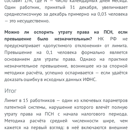
составит 1/N, где N — число календарных дней месяца.
Один работник, принятый 31 декабря, увеличивает
среднесписочную за декабрь примерно на 0,03 человека
— это несущественно.
Можно ли оспорить утрату права на ПСН, если
превышение было незначительным?
НК РФ не
предусматривает «допустимого отклонения» от лимита.
Превышение на 0,1 человека формально является
основанием для утраты права. Однако на практике
незначительное превышение, возникшее из-за спорной
методики расчёта, успешно оспаривается — если удаётся
доказать ошибку в исходных данных ИФНС.
Итог
Лимит в 15 работников — один из ключевых параметров
патентной системы, нарушение которого влечёт полную
утрату права на ПСН с начала налогового периода.
Методика расчёта средней численности шире, чем
кажется на первый взгляд: в неё включаются внешние