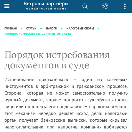
О нас
Юридические услуги
База знаний
Журнал "Секреты арбитражной
Подробнее о нас
Ведение судебных дел
ГЛАВНАЯ
СТАТЬИ
НАЛОГИ
НАЛОГОВЫЕ СПОРЫ
практики"
ПОРЯДОК ИСТРЕБОВАНИЯ ДОКУМЕНТОВ В СУДЕ
Рекомендации
Интеллектуальная собственность
Статьи
Награды и рейтинги
Корпоративная практика
Новости
Порядок истребования
Преимущества юридической
Налоговая практика
фирмы
Аудиоподкасты
документов в суде
Сопровождение бизнеса
Кейсы
Видеоподкасты
Ведение уголовных дел
Вакансии
Справочная
Истребование доказательств — один из ключевых
Защита активов
инструментов в арбитражном и гражданском процессе.
Вопросы-ответы
Ведение дел о банкротстве
Сторона, которая не может самостоятельно получить
Вебинары и семинары
нужный документ, вправе попросить суд обязать третье
лицо или оппонента его представить. На практике именно
Прямые эфиры
этот механизм нередко решает исход дела: налоговый
орган получает банковские выписки, которые скрывал
налогоплательщик, или, напротив, компания добивается