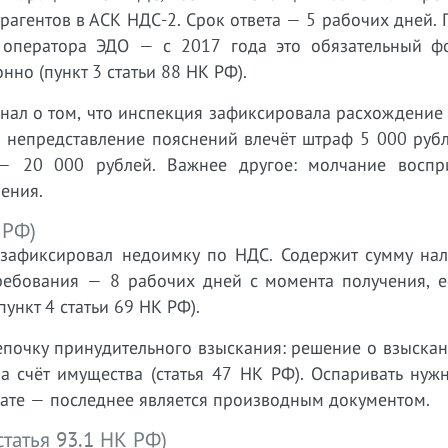
рагентов в АСК НДС-2. Срок ответа — 5 рабочих дней.
 оператора ЭДО — с 2017 года это обязательный ф
но (пункт 3 статьи 88 НК РФ).
нал о том, что инспекция зафиксировала расхождение
: непредставление пояснений влечёт штраф 5 000 рубл
— 20 000 рублей. Важнее другое: молчание воспр
ения.
 РФ)
 зафиксировал недоимку по НДС. Содержит сумму нало
ребования — 8 рабочих дней с момента получения, е
ункт 4 статьи 69 НК РФ).
епочку принудительного взыскания: решение о взыскан
за счёт имущества (статья 47 НК РФ). Оспаривать ну
лате — последнее является производным документом.
статья 93.1 НК РФ)