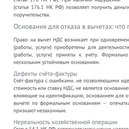
(статья 176.1 НК РФ) позволяет получить день
поручительства.
Основания для отказа в вычетах: что
Право на вычет НДС возникает при одновремен
(работы, услуги) приобретены для деятельнос
(работы, услуги) приняты к учёту. Формальн
нескольким устойчивым основаниям.
Дефекты счёта-фактуры
Счёт-фактура с ошибками, не позволяющими иде
стоимость или ставку НДС, не является основание
влияющие на идентификацию, основанием для от
вычете по формальным основаниям — опечатка
признают незаконным.
Нереальность хозяйственной операции
Статья 54.1 НК РФ запрещает уменьшение налогов