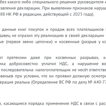
без какого-либо специального решения руководителя 
дставления декларации. При выявлении признаков нару
 88 НК РФ в редакции, действующей с 2023 года).
т данные книг покупок и продаж всех плательщиков 
одавец не отразил эту реализацию в своей декларации
ые (первое звено цепочки) и косвенные (разрыв у ко
ют претензии даже при косвенных разрывах, к
ьщика добросовестно уплатил НДС, а нарушение в
последовательна: налогоплательщик не несёт ответств
звеньев при условии, что он проявил должную осмотр
перация реальна (Определение ВС РФ по делу № А40-7
ия, касающиеся порядка применения НДС в связи с ра