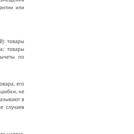
рантии или
): товары
а; товары
вычеты по
овара, его
ошибки, не
казывают в
е случаев
та налога,