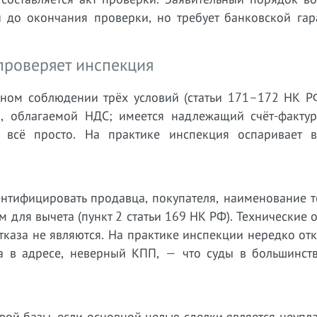
ги до окончания проверки, но требует банковской га
 проверяет инспекция
ном соблюдении трёх условий (статьи 171–172 НК РФ
ти, облагаемой НДС; имеется надлежащий счёт-фактур
о всё просто. На практике инспекция оспаривает 
нтифицировать продавца, покупателя, наименование т
м для вычета (пункт 2 статьи 169 НК РФ). Технические 
каза не являются. На практике инспекции нередко от
 в адресе, неверный КПП, — что суды в большинств
ой базы, если основной целью сделки является неупла