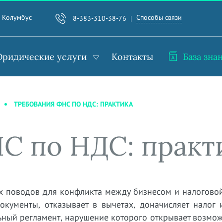
Способы связи
. Колумбус
8-383-310-38-76
ридические услуги
Контакты
База зна
ТРЕБОВАНИЯ ФНС ПО НДС: ПРАКТИКА
С по НДС: практ
х поводов для конфликта между бизнесом и налоговой
окументы, отказывает в вычетах, доначисляет налог 
ьный регламент, нарушение которого открывает возмо