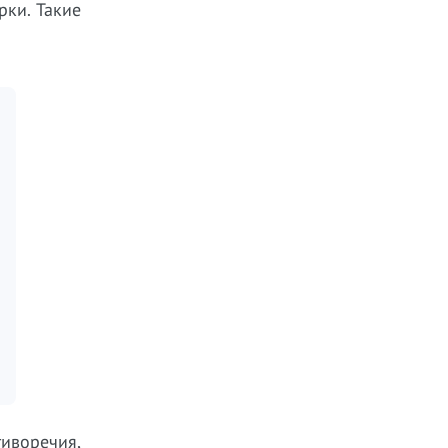
рки. Такие
иворечия,