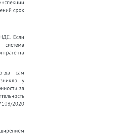
инспекции
шений срок
НДС. Если
 — система
нтрагента
огда сам
озникло у
енности за
ительность
7108/2020
сширением