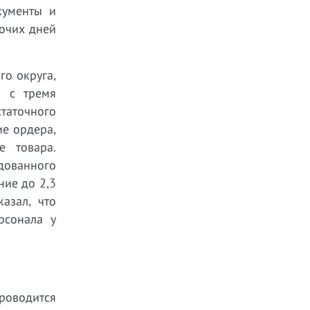
кументы и
очих дней
о округа,
м с тремя
таточного
ие ордера,
е товара.
дованного
ние до 2,3
азал, что
рсонала у
роводится