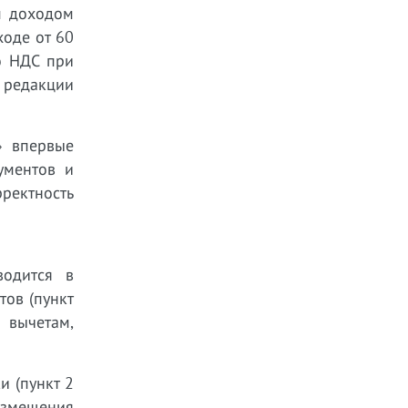
м доходом
ходе от 60
о НДС при
в редакции
» впервые
ументов и
рректность
водится в
ов (пункт
 вычетам,
 (пункт 2
озмещения