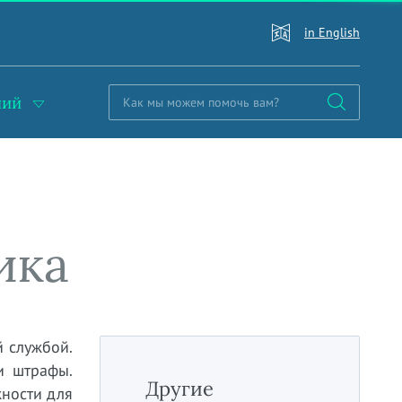
in English
ний
ика
 службой.
и штрафы.
Другие
жности для