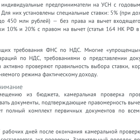
и индивидуальные предприниматели на УСН с годовы
Для них установлены специальные ставки: 5% (при до
до 450 млн рублей) — без права на вычет входящег
вки 10% и 20% с правом на вычет (статья 164 НК РФ 
ающих требования ФНС по НДС. Многие «упрощенцы
араций по НДС, требованиями о представлении док
и активно проверяют правильность выбора ставки, ко
еняемого режима фактическому доходу.
нимание
мещению из бюджета, камеральная проверка про
вать документы, подтверждающие правомерность вычет
ет полный комплект первичных документов по всем
 рабочих дней после окончания камеральной проверки
составляется акт проверки. Заявительный порядок в