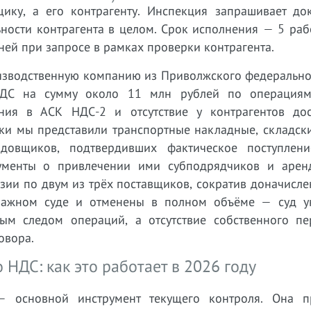
ику, а его контрагенту. Инспекция запрашивает до
ности контрагента в целом. Срок исполнения — 5 раб
ней при запросе в рамках проверки контрагента.
зводственную компанию из Приволжского федеральног
НДС на сумму около 11 млн рублей по операция
ия в АСК НДС-2 и отсутствие у контрагентов дос
рки мы представили транспортные накладные, складск
довщиков, подтвердивших фактическое поступлени
кументы о привлечении ими субподрядчиков и арен
нзии по двум из трёх поставщиков, сократив доначисле
ражном суде и отменены в полном объёме — суд ук
ым следом операций, а отсутствие собственного пе
овора.
НДС: как это работает в 2026 году
 основной инструмент текущего контроля. Она п