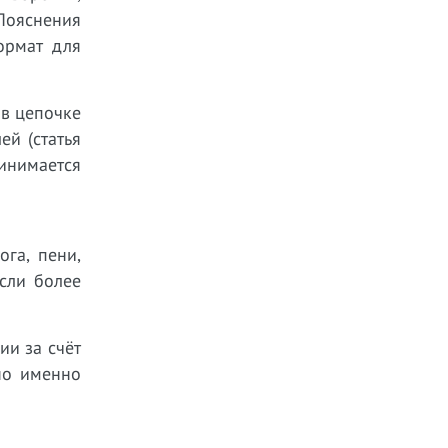
 Пояснения
ормат для
 в цепочке
ей (статья
инимается
га, пени,
сли более
ии за счёт
жно именно