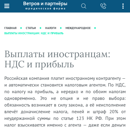
О нас
Юридические услуги
База знаний
Журнал "Секреты арбитражной
Подробнее о нас
Ведение судебных дел
ГЛАВНАЯ
СТАТЬИ
НАЛОГИ
МЕЖДУНАРОДНОЕ
практики"
ВЫПЛАТЫ ИНОСТРАНЦАМ: НДС И ПРИБЫЛЬ
Рекомендации
Интеллектуальная собственность
Статьи
Награды и рейтинги
Корпоративная практика
Новости
Выплаты иностранцам:
Преимущества юридической
Налоговая практика
фирмы
Аудиоподкасты
НДС и прибыль
Сопровождение бизнеса
Кейсы
Видеоподкасты
Ведение уголовных дел
Вакансии
Справочная
Российская компания платит иностранному контрагенту —
Защита активов
и автоматически становится налоговым агентом. По НДС,
Вопросы-ответы
Ведение дел о банкротстве
по налогу на прибыль, а нередко и по обоим налогам
Вебинары и семинары
одновременно. Это не опция и не право выбора:
обязанность возникает в силу закона, а её неисполнение
Прямые эфиры
влечёт доначисление налога, пеней и штраф 20% от
неудержанной суммы по статье 123 НК РФ. При этом
налог взыскивается именно с агента — даже если деньги