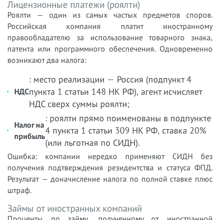
Лицензионные платежи (роялти)
Роялти — один из самых частых предметов споров.
Российская компания платит иностранному
правообладателю за использование товарного знака,
патента или программного обеспечения. Одновременно
возникают два налога:
: место реализации — Россия (подпункт 4
пункта 1 статьи 148 НК РФ), агент исчисляет
НДС
НДС сверх суммы роялти;
: роялти прямо поименованы в подпункте
Налог на
4 пункта 1 статьи 309 НК РФ, ставка 20%
прибыль
(или льготная по СИДН).
Ошибка: компании нередко применяют СИДН без
получения подтверждения резидентства и статуса ФПД.
Результат — доначисление налога по полной ставке плюс
штраф.
Займы от иностранных компаний
Проценты по займу, полученному от иностранной