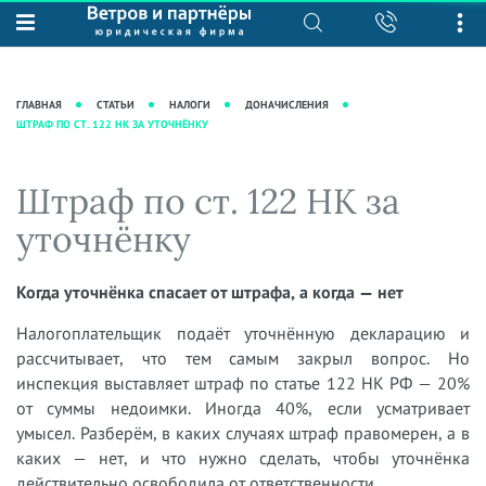
О нас
Юридические услуги
База знаний
Журнал "Секреты арбитражной
Подробнее о нас
Ведение судебных дел
ГЛАВНАЯ
СТАТЬИ
НАЛОГИ
ДОНАЧИСЛЕНИЯ
практики"
ШТРАФ ПО СТ. 122 НК ЗА УТОЧНЁНКУ
Рекомендации
Интеллектуальная собственность
Статьи
Награды и рейтинги
Корпоративная практика
Новости
Штраф по ст. 122 НК за
Преимущества юридической
Налоговая практика
фирмы
Аудиоподкасты
уточнёнку
Сопровождение бизнеса
Кейсы
Видеоподкасты
Ведение уголовных дел
Вакансии
Справочная
Когда уточнёнка спасает от штрафа, а когда — нет
Защита активов
Вопросы-ответы
Налогоплательщик подаёт уточнённую декларацию и
Ведение дел о банкротстве
рассчитывает, что тем самым закрыл вопрос. Но
Вебинары и семинары
инспекция выставляет штраф по статье 122 НК РФ — 20%
Прямые эфиры
от суммы недоимки. Иногда 40%, если усматривает
умысел. Разберём, в каких случаях штраф правомерен, а в
каких — нет, и что нужно сделать, чтобы уточнёнка
действительно освободила от ответственности.