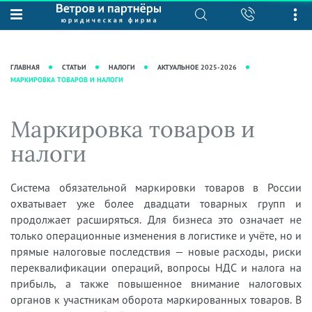
О нас
Юридические услуги
База знаний
Журнал "Секреты арбитражной
Подробнее о нас
Ведение судебных дел
ГЛАВНАЯ
СТАТЬИ
НАЛОГИ
АКТУАЛЬНОЕ 2025-2026
практики"
МАРКИРОВКА ТОВАРОВ И НАЛОГИ
Рекомендации
Интеллектуальная собственность
Статьи
Награды и рейтинги
Корпоративная практика
Новости
Маркировка товаров и
Преимущества юридической
Налоговая практика
фирмы
Аудиоподкасты
налоги
Сопровождение бизнеса
Кейсы
Видеоподкасты
Ведение уголовных дел
Вакансии
Справочная
Система обязательной маркировки товаров в России
Защита активов
охватывает уже более двадцати товарных групп и
Вопросы-ответы
Ведение дел о банкротстве
продолжает расширяться. Для бизнеса это означает не
Вебинары и семинары
только операционные изменения в логистике и учёте, но и
прямые налоговые последствия — новые расходы, риски
Прямые эфиры
переквалификации операций, вопросы НДС и налога на
прибыль, а также повышенное внимание налоговых
органов к участникам оборота маркированных товаров. В