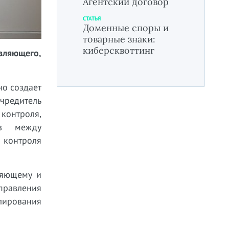
Агентский договор
СТАТЬЯ
Доменные споры и
товарные знаки:
киберсквоттинг
вляющего,
но создает
чредитель
контроля,
ов между
 контроля
ляющему и
правления
лирования