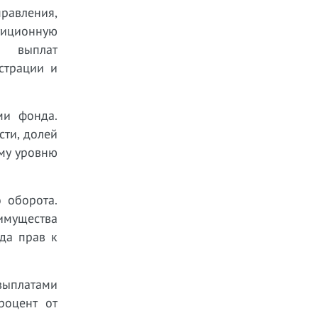
равления,
тиционную
а выплат
страции и
ми фонда.
сти, долей
му уровню
 оборота.
имущества
да прав к
выплатами
роцент от