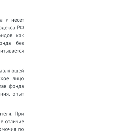
а и несет
кодекса РФ
ондов как
фонда без
итывается
равляющей
ское лицо
тав фонда
ния, опыт
теля. При
ое отличие
номочия по