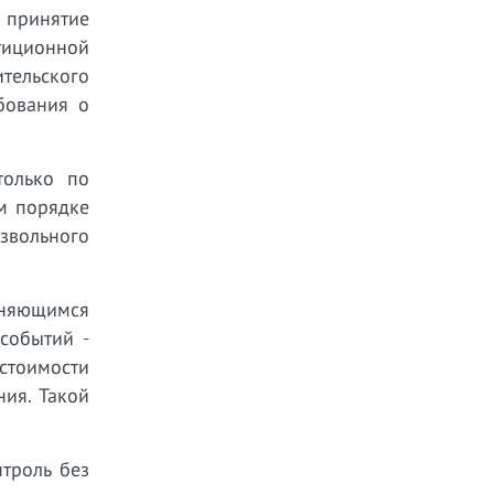
 принятие
тиционной
тельского
ебования о
только по
м порядке
звольного
няющимся
 событий -
стоимости
ния. Такой
троль без