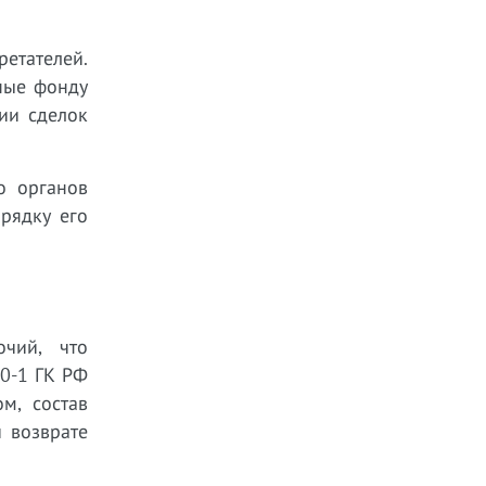
етателей.
нные фонду
ии сделок
о органов
рядку его
чий, что
20-1 ГК РФ
м, состав
 возврате