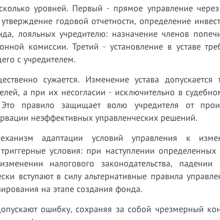
сколько уровней. Первый - прямое управление через
 утверждение годовой отчетности, определение инвес
нда, лояльных учредителю: назначение членов попечи
ионной комиссии. Третий - установление в уставе тр
его с учредителем.
ественно сужается. Изменение устава допускается 
лей, а при их несогласии - исключительно в судебно
. Это правило защищает волю учредителя от прои
сервации неэффективных управленческих решений.
механизм адаптации условий управления к изме
я триггерные условия: при наступлении определенных
изменении налогового законодательства, падении 
ски вступают в силу альтернативные правила управле
ирования на этапе создания фонда.
допускают ошибку, сохраняя за собой чрезмерный кон