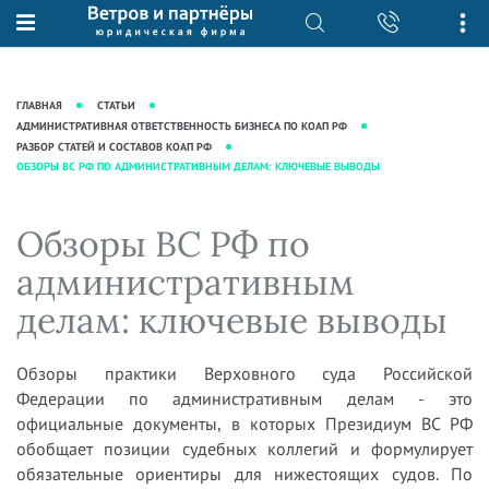
О нас
Юридические услуги
База знаний
Журнал "Секреты арбитражной
Подробнее о нас
Ведение судебных дел
ГЛАВНАЯ
СТАТЬИ
практики"
Рекомендации
Интеллектуальная собственность
АДМИНИСТРАТИВНАЯ ОТВЕТСТВЕННОСТЬ БИЗНЕСА ПО КОАП РФ
РАЗБОР СТАТЕЙ И СОСТАВОВ КОАП РФ
Статьи
Награды и рейтинги
Корпоративная практика
ОБЗОРЫ ВС РФ ПО АДМИНИСТРАТИВНЫМ ДЕЛАМ: КЛЮЧЕВЫЕ ВЫВОДЫ
Новости
Преимущества юридической
Налоговая практика
фирмы
Аудиоподкасты
Обзоры ВС РФ по
Сопровождение бизнеса
Кейсы
Видеоподкасты
Ведение уголовных дел
административным
Вакансии
Справочная
Защита активов
делам: ключевые выводы
Вопросы-ответы
Ведение дел о банкротстве
Вебинары и семинары
Обзоры практики Верховного суда Российской
Прямые эфиры
Федерации по административным делам - это
официальные документы, в которых Президиум ВС РФ
обобщает позиции судебных коллегий и формулирует
обязательные ориентиры для нижестоящих судов. По