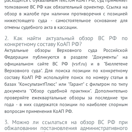
расходится с буквальным текстом КоАП РФ, суд применяет
толкование ВС РФ как обязательный ориентир. Ссылка на
обзор в жалобе при наличии противоречия с позицией
нижестоящего суда - самостоятельное основание для
отмены судебного акта в кассации.
2. Как найти актуальный обзор ВС РФ по
конкретному составу КоАП РФ?
Актуальные обзоры Верховного суда Российской
Федерации публикуются в разделе "Документы" на
официальном сайте ВС РФ (vsrf.ru) и в "Бюллетене
Верховного суда". Для поиска позиции по конкретному
составу КоАП РФ используйте поиск по номеру статьи в
базах "КонсультантПлюс" или "Гарант" с фильтром по типу
документа "Обзор судебной практики". Дополнительно
проверяйте ежеквартальные обзоры за последние три
года - в них содержатся позиции по наиболее спорным
вопросам применения КоАП РФ.
3. Можно ли ссылаться на обзор ВС РФ при
обжаловании постановления административного