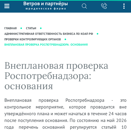
О нас
Юридические услуги
База знаний
Журнал "Секреты арбитражной
Подробнее о нас
Ведение судебных дел
ГЛАВНАЯ
СТАТЬИ
практики"
Рекомендации
Интеллектуальная собственность
АДМИНИСТРАТИВНАЯ ОТВЕТСТВЕННОСТЬ БИЗНЕСА ПО КОАП РФ
ПРОВЕРКИ КОНТРОЛИРУЮЩИХ ОРГАНОВ
Статьи
Награды и рейтинги
Корпоративная практика
ВНЕПЛАНОВАЯ ПРОВЕРКА РОСПОТРЕБНАДЗОРА: ОСНОВАНИЯ
Новости
Преимущества юридической
Налоговая практика
фирмы
Аудиоподкасты
Внеплановая проверка
Сопровождение бизнеса
Кейсы
Видеоподкасты
Ведение уголовных дел
Роспотребнадзора:
Вакансии
Справочная
Защита активов
основания
Вопросы-ответы
Ведение дел о банкротстве
Вебинары и семинары
Внеплановая проверка Роспотребнадзора - это
Прямые эфиры
контрольное мероприятие, которое проводится вне
утверждённого плана и может начаться в течение 24 часов
после поступления основания. По состоянию на май 2026
года перечень оснований регулируется статьёй 10