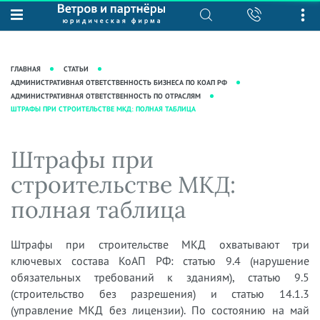
О нас
Юридические услуги
База знаний
Журнал "Секреты арбитражной
Подробнее о нас
Ведение судебных дел
ГЛАВНАЯ
СТАТЬИ
практики"
Рекомендации
Интеллектуальная собственность
АДМИНИСТРАТИВНАЯ ОТВЕТСТВЕННОСТЬ БИЗНЕСА ПО КОАП РФ
АДМИНИСТРАТИВНАЯ ОТВЕТСТВЕННОСТЬ ПО ОТРАСЛЯМ
Статьи
Награды и рейтинги
Корпоративная практика
ШТРАФЫ ПРИ СТРОИТЕЛЬСТВЕ МКД: ПОЛНАЯ ТАБЛИЦА
Новости
Преимущества юридической
Налоговая практика
фирмы
Аудиоподкасты
Штрафы при
Сопровождение бизнеса
Кейсы
Видеоподкасты
Ведение уголовных дел
строительстве МКД:
Вакансии
Справочная
Защита активов
полная таблица
Вопросы-ответы
Ведение дел о банкротстве
Вебинары и семинары
Штрафы при строительстве МКД охватывают три
Прямые эфиры
ключевых состава КоАП РФ: статью 9.4 (нарушение
обязательных требований к зданиям), статью 9.5
(строительство без разрешения) и статью 14.1.3
(управление МКД без лицензии). По состоянию на май