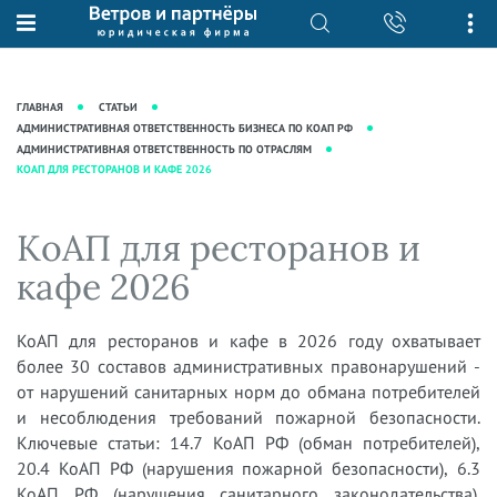
О нас
Юридические услуги
База знаний
Журнал "Секреты арбитражной
Подробнее о нас
Ведение судебных дел
ГЛАВНАЯ
СТАТЬИ
практики"
Рекомендации
Интеллектуальная собственность
АДМИНИСТРАТИВНАЯ ОТВЕТСТВЕННОСТЬ БИЗНЕСА ПО КОАП РФ
АДМИНИСТРАТИВНАЯ ОТВЕТСТВЕННОСТЬ ПО ОТРАСЛЯМ
Статьи
Награды и рейтинги
Корпоративная практика
КОАП ДЛЯ РЕСТОРАНОВ И КАФЕ 2026
Новости
Преимущества юридической
Налоговая практика
фирмы
Аудиоподкасты
КоАП для ресторанов и
Сопровождение бизнеса
Кейсы
Видеоподкасты
Ведение уголовных дел
кафе 2026
Вакансии
Справочная
Защита активов
Вопросы-ответы
КоАП для ресторанов и кафе в 2026 году охватывает
Ведение дел о банкротстве
более 30 составов административных правонарушений -
Вебинары и семинары
от нарушений санитарных норм до обмана потребителей
Прямые эфиры
и несоблюдения требований пожарной безопасности.
Ключевые статьи: 14.7 КоАП РФ (обман потребителей),
20.4 КоАП РФ (нарушения пожарной безопасности), 6.3
КоАП РФ (нарушения санитарного законодательства).