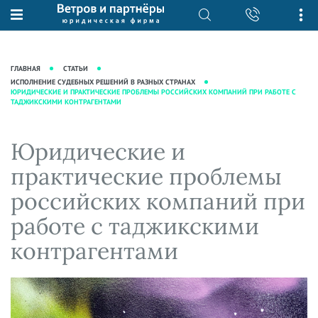
О нас
Юридические услуги
База знаний
Журнал "Секреты арбитражной
Подробнее о нас
Ведение судебных дел
ГЛАВНАЯ
СТАТЬИ
практики"
Рекомендации
Интеллектуальная собственность
ИСПОЛНЕНИЕ СУДЕБНЫХ РЕШЕНИЙ В РАЗНЫХ СТРАНАХ
ЮРИДИЧЕСКИЕ И ПРАКТИЧЕСКИЕ ПРОБЛЕМЫ РОССИЙСКИХ КОМПАНИЙ ПРИ РАБОТЕ С
Статьи
ТАДЖИКСКИМИ КОНТРАГЕНТАМИ
Награды и рейтинги
Корпоративная практика
Новости
Преимущества юридической
Налоговая практика
Юридические и
фирмы
Аудиоподкасты
Сопровождение бизнеса
Кейсы
Видеоподкасты
практические проблемы
Ведение уголовных дел
Вакансии
Справочная
российских компаний при
Защита активов
Вопросы-ответы
работе с таджикскими
Ведение дел о банкротстве
Вебинары и семинары
контрагентами
Прямые эфиры