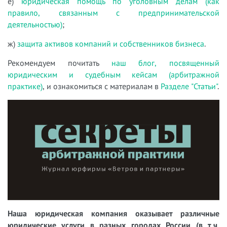
е)
юридическая помощь по уголовным делам (как
правило, связанным с предпринимательской
деятельностью)
;
ж)
защита активов компаний и собственников бизнеса
.
Рекомендуем почитать
наш блог, посвященный
юридическим и судебным кейсам (арбитражной
практике)
, и ознакомиться с материалам в
Разделе "Статьи"
.
Наша юридическая компания оказывает различные
юридические услуги в разных городах России (в т.ч.