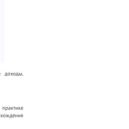
е доходы,
 практике
схождения