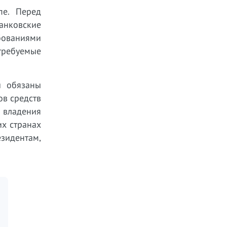
пе. Перед
анковские
бованиями
требуемые
ы обязаны
ов средств
 владения
х странах
зидентам,