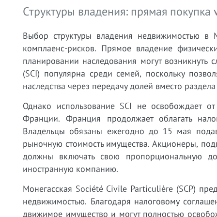
Структуры владения: прямая покупка
Выбор структуры владения недвижимостью в 
комплаенс-рисков. Прямое владение физическ
планировании наследования могут возникнуть сл
(SCI) популярна среди семей, поскольку позво
наследства через передачу долей вместо раздела
Однако использование SCI не освобождает от
Франции. Франция продолжает облагать нало
Владельцы обязаны ежегодно до 15 мая подав
рыночную стоимость имущества. Акционеры, под
должны включать свою пропорциональную до
иностранную компанию.
Монегасская Société Civile Particulière (SCP) 
недвижимостью. Благодаря налоговому соглаш
движимое имущество и могут полностью освобож