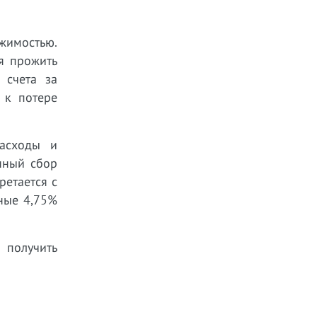
жимостью.
я прожить
 счета за
 к потере
расходы и
нный сбор
ретается с
ные 4,75%
получить