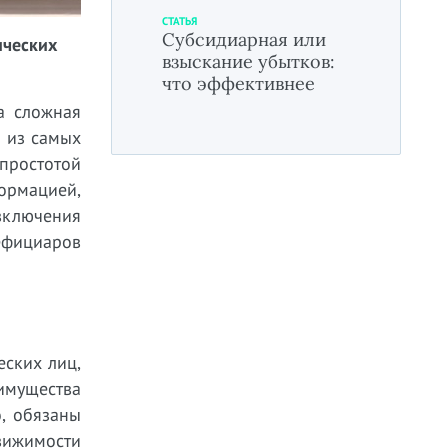
СТАТЬЯ
Субсидиарная или
ических
взыскание убытков:
что эффективнее
а сложная
 из самых
простотой
ормацией,
включения
ефициаров
еских лиц,
имущества
, обязаны
вижимости