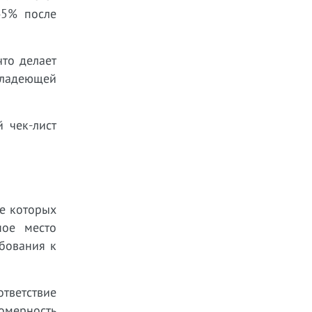
45% после
то делает
ладеющей
 чек-лист
е которых
ное место
ебования к
ответствие
омерность