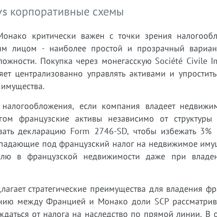
 vs корпоративные схемы
Монако критически важен с точки зрения налогооб
им лицом - наиболее простой и прозрачный вариан
ожности. Покупка через монегасскую Société Civile I
ляет централизованно управлять активами и упростит
 имущества.
 налогообложения, если компания владеет недвижи
гом французские активы независимо от структуры 
ать декларацию Form 2746-SD, чтобы избежать 3% 
падающие под французский налог на недвижимое имуще
лю в французской недвижимости даже при владе
предлагает стратегические преимущества для владения ф
ению между Францией и Монако доли SCP рассматрив
даться от налога на наследство по прямой линии. В 