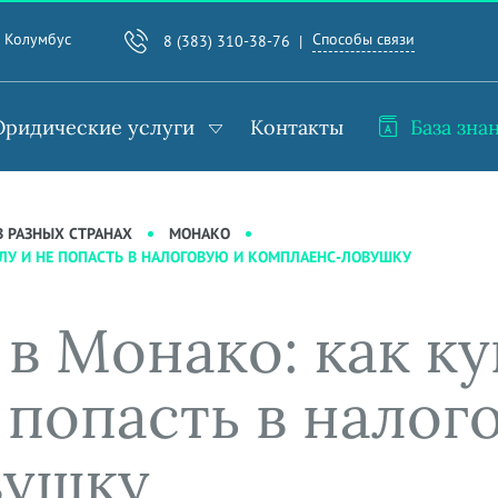
Способы связи
. Колумбус
8 (383) 310-38-76
ридические услуги
Контакты
База зна
 РАЗНЫХ СТРАНАХ
МОНАКО
ЛУ И НЕ ПОПАСТЬ В НАЛОГОВУЮ И КОМПЛАЕНС-ЛОВУШКУ
в Монако: как ку
 попасть в налог
вушку