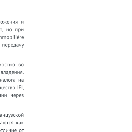
ложения и
т, но при
mmobilière
ь передачу
мостью во
владения.
налога на
ство IFI,
нии через
ранцузской
аются как
отличие от