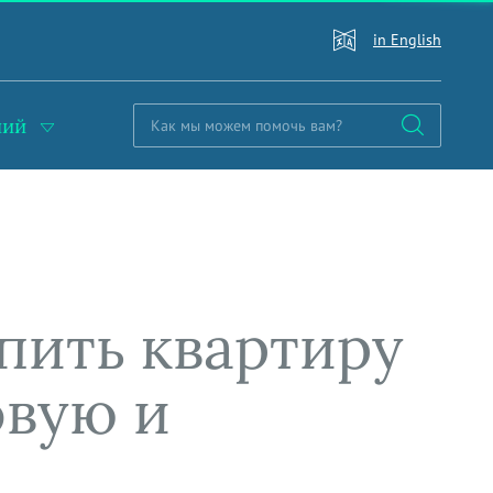
in English
ний
пить квартиру
овую и