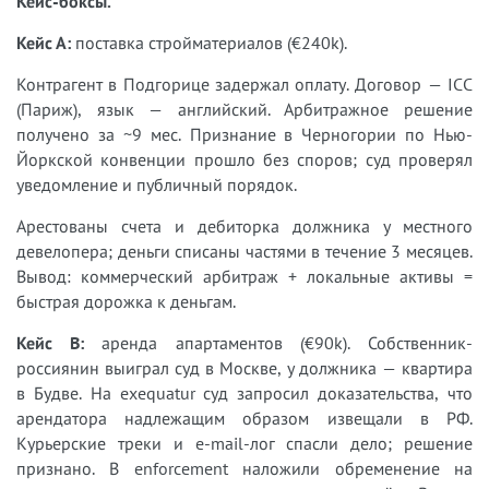
Кейс-боксы.
Кейс А:
поставка стройматериалов (€240k).
Контрагент в Подгорице задержал оплату. Договор — ICC
(Париж), язык — английский. Арбитражное решение
получено за ~9 мес. Признание в Черногории по Нью-
Йоркской конвенции прошло без споров; суд проверял
уведомление и публичный порядок.
Арестованы счета и дебиторка должника у местного
девелопера; деньги списаны частями в течение 3 месяцев.
Вывод: коммерческий арбитраж + локальные активы =
быстрая дорожка к деньгам.
Кейс B:
аренда апартаментов (€90k). Собственник-
россиянин выиграл суд в Москве, у должника — квартира
в Будве. На exequatur суд запросил доказательства, что
арендатора надлежащим образом извещали в РФ.
Курьерские треки и e-mail-лог спасли дело; решение
признано. В enforcement наложили обременение на