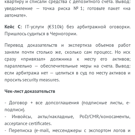
квартиру и списали средства с депозитного счёта. Вывод:
уведомление — точка риска №1; готовьте пакет «на
автомате».
Кейс C:
IT-услуги (€310k) без арбитражной оговорки.
Пришлось судиться в Черногории.
Перевод доказательств и экспертиза объемов работ
заняли почти столько же, сколько сам процесс. Но иск
сразу «привязал» должника к месту его активов;
параллельно — обеспечительные меры на счета. Вывод:
если арбитража нет — целиться в суд по месту активов и
просить security measures.
Чек-лист доказательств
- Договор + все допсоглашения (подписные листы, e-
подписи).
- Инвойсы, акты/накладные, PoD/CMR/коносаменты,
acceptance certificates.
- Переписка (e-mail, мессенджеры с экспортом логов и