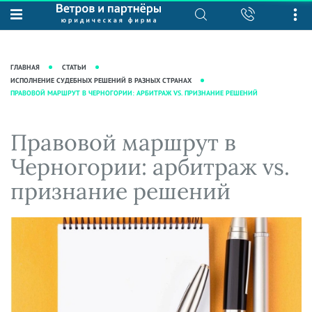
О нас
Юридические услуги
База знаний
Журнал "Секреты арбитражной
Подробнее о нас
Ведение судебных дел
ГЛАВНАЯ
СТАТЬИ
практики"
Рекомендации
Интеллектуальная собственность
ИСПОЛНЕНИЕ СУДЕБНЫХ РЕШЕНИЙ В РАЗНЫХ СТРАНАХ
ПРАВОВОЙ МАРШРУТ В ЧЕРНОГОРИИ: АРБИТРАЖ VS. ПРИЗНАНИЕ РЕШЕНИЙ
Статьи
Награды и рейтинги
Корпоративная практика
Новости
Преимущества юридической
Налоговая практика
Правовой маршрут в
фирмы
Аудиоподкасты
Сопровождение бизнеса
Черногории: арбитраж vs.
Кейсы
Видеоподкасты
Ведение уголовных дел
признание решений
Вакансии
Справочная
Защита активов
Вопросы-ответы
Ведение дел о банкротстве
Вебинары и семинары
Прямые эфиры