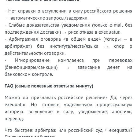
- Нет справки о вступлении в силу российского решения
→ автоматические запросы/задержки.
- Слабые доказательства уведомления (только e-mail без
подтверждения доставки) → риск отказа в exequatur.
- Арбитражная оговорка «в общем виде» («споры — в
арбитраже») без института/места/языка → спор о
действительности оговорки.
- Игнорирование комплаенса при переводах
(бенефициары/санкции) → зависание денег на
банковском контроле.
FAQ (самые полезные ответы за минуту)
Можно ли признавать российское решение? Да, через
exequatur. Но готовьте «идеальную» процессуальную
историю: вступление в силу, уведомление, апостиль,
перевод.
Что быстрее: арбитраж или российский суд + exequatur?