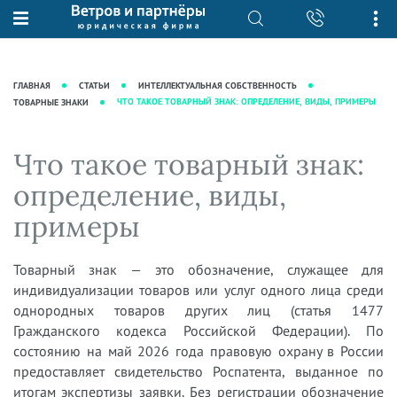
О нас
Юридические услуги
База знаний
Журнал "Секреты арбитражной
Подробнее о нас
Ведение судебных дел
ГЛАВНАЯ
СТАТЬИ
ИНТЕЛЛЕКТУАЛЬНАЯ СОБСТВЕННОСТЬ
практики"
Рекомендации
Интеллектуальная собственность
ЧТО ТАКОЕ ТОВАРНЫЙ ЗНАК: ОПРЕДЕЛЕНИЕ, ВИДЫ, ПРИМЕРЫ
ТОВАРНЫЕ ЗНАКИ
Статьи
Награды и рейтинги
Корпоративная практика
Новости
Что такое товарный знак:
Преимущества юридической
Налоговая практика
фирмы
Аудиоподкасты
определение, виды,
Сопровождение бизнеса
Кейсы
Видеоподкасты
примеры
Ведение уголовных дел
Вакансии
Справочная
Защита активов
Вопросы-ответы
Товарный знак — это обозначение, служащее для
Ведение дел о банкротстве
индивидуализации товаров или услуг одного лица среди
Вебинары и семинары
однородных товаров других лиц (статья 1477
Прямые эфиры
Гражданского кодекса Российской Федерации). По
состоянию на май 2026 года правовую охрану в России
предоставляет свидетельство Роспатента, выданное по
итогам экспертизы заявки. Без регистрации обозначение