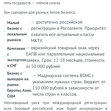
пять государств — членов союза.
Три сценария для разных типов бизнеса:
— достаточно российской
Малый
регистрации в Роспатенте. Приоритет:
бизнес с
локальным
охватить все актуальные классы
рынком
МКТУ.
— евразийский товарный знак через
Компания
ЕАПВ или параллельные национальные
с
экспортом
заявки. Срок: 12-18 месяцев, стоимость
в СНГ
от 50 000 рублей.
Бизнес с
— Мадридская система ВОИС с
выходом на
указанием нужных стран. Бюджет: от
рынки
150 000 рублей в зависимости от
Европы, Азии,
числа стран и классов.
США
Неочевидный риск при международной регистрации:
если базовый российский знак будет аннулирован в