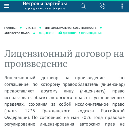
О нас
Юридические услуги
База знаний
Журнал "Секреты арбитражной
Подробнее о нас
Ведение судебных дел
ГЛАВНАЯ
СТАТЬИ
ИНТЕЛЛЕКТУАЛЬНАЯ СОБСТВЕННОСТЬ
практики"
Рекомендации
Интеллектуальная собственность
ЛИЦЕНЗИОННЫЙ ДОГОВОР НА ПРОИЗВЕДЕНИЕ
АВТОРСКОЕ ПРАВО
Статьи
Награды и рейтинги
Корпоративная практика
Новости
Лицензионный договор на
Преимущества юридической
Налоговая практика
фирмы
Аудиоподкасты
произведение
Сопровождение бизнеса
Кейсы
Видеоподкасты
Ведение уголовных дел
Вакансии
Справочная
Лицензионный договор на произведение - это
Защита активов
соглашение, по которому правообладатель (лицензиар)
Вопросы-ответы
Ведение дел о банкротстве
предоставляет другому лицу (лицензиату) право
Вебинары и семинары
использовать объект авторского права в установленных
пределах, сохраняя за собой исключительное право
Прямые эфиры
(статья 1235 Гражданского кодекса Российской
Федерации). По состоянию на май 2026 года правовое
регулирование лицензирования авторских прав не