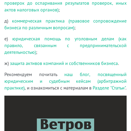
проверок до оспаривания результатов проверок, иных
актов налоговых органов)
;
д)
коммерческая практика (правовое сопровождение
бизнеса по различным вопросам)
;
е)
юридическая помощь по уголовным делам (как
правило, связанным с предпринимательской
деятельностью)
;
ж)
защита активов компаний и собственников бизнеса
.
Рекомендуем почитать
наш блог, посвященный
юридическим и судебным кейсам (арбитражной
практике)
, и ознакомиться с материалам в
Разделе "Статьи"
.