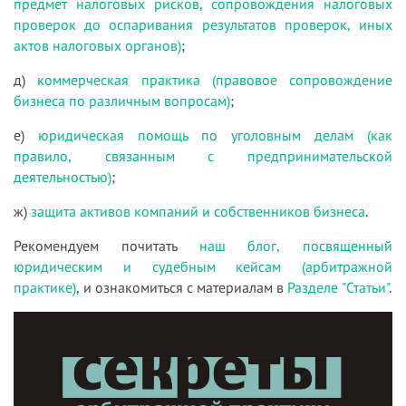
предмет налоговых рисков, сопровождения налоговых
проверок до оспаривания результатов проверок, иных
актов налоговых органов)
;
д)
коммерческая практика (правовое сопровождение
бизнеса по различным вопросам)
;
е)
юридическая помощь по уголовным делам (как
правило, связанным с предпринимательской
деятельностью)
;
ж)
защита активов компаний и собственников бизнеса
.
Рекомендуем почитать
наш блог, посвященный
юридическим и судебным кейсам (арбитражной
практике)
, и ознакомиться с материалам в
Разделе "Статьи"
.