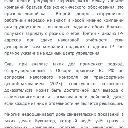
если деньги регулярно перемещаются между счетами
компаний братьев без экономического обоснования, это
признак единой кассы. Второй - допросы сотрудников:
работники нередко не знают, в какой именно компании
они трудоустроены, выполняют задания обоих братьев,
получают зарплату с разных счетов. Третий - анализ IP-
адресов при сдаче налоговой отчётности: если
декларации всех компаний подаются с одного IP, это
прямое указание на единый центр управления.
Суды при анализе таких дел применяют подход,
сформулированный в Обзоре практики ВС РФ по
вопросам налогового контроля за трансфертным
ценообразованием (2023): совокупность косвенных
доказательств может быть достаточной для вывода о
взаимозависимости и согласованности действий, даже
если каждое из них в отдельности не является решающим.
Многие недооценивают роль свидетельских показаний в
таких делах. Бухгалтер, который ведёт учёт сразу в
нескольких компаниях братьев, или менеджер по