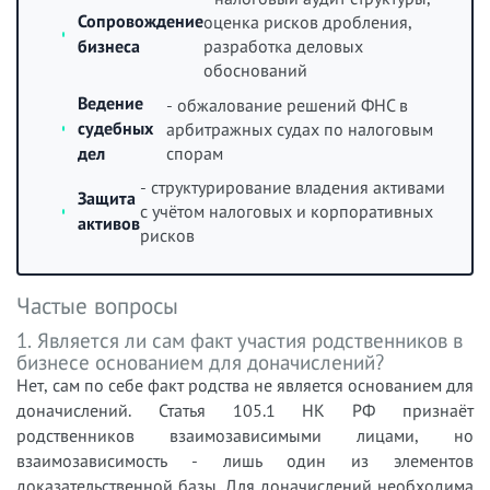
Сопровождение
оценка рисков дробления,
бизнеса
разработка деловых
обоснований
Ведение
- обжалование решений ФНС в
судебных
арбитражных судах по налоговым
спорам
дел
- структурирование владения активами
Защита
с учётом налоговых и корпоративных
активов
рисков
Частые вопросы
1. Является ли сам факт участия родственников в
бизнесе основанием для доначислений?
Нет, сам по себе факт родства не является основанием для
доначислений. Статья 105.1 НК РФ признаёт
родственников взаимозависимыми лицами, но
взаимозависимость - лишь один из элементов
доказательственной базы. Для доначислений необходима