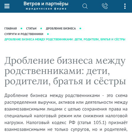
О нас
Юридические услуги
База знаний
Журнал "Секреты арбитражной
Подробнее о нас
Ведение судебных дел
ГЛАВНАЯ
СТАТЬИ
ДРОБЛЕНИЕ БИЗНЕСА
практики"
Рекомендации
Интеллектуальная собственность
СУПРУГИ И РОДСТВЕННИКИ
ДРОБЛЕНИЕ БИЗНЕСА МЕЖДУ РОДСТВЕННИКАМИ: ДЕТИ, РОДИТЕЛИ, БРАТЬЯ И СЁСТРЫ
Статьи
Награды и рейтинги
Корпоративная практика
Новости
Преимущества юридической
Налоговая практика
Дробление бизнеса между
фирмы
Аудиоподкасты
Сопровождение бизнеса
родственниками: дети,
Кейсы
Видеоподкасты
Ведение уголовных дел
родители, братья и сёстры
Вакансии
Справочная
Защита активов
Вопросы-ответы
Ведение дел о банкротстве
Дробление бизнеса между родственниками - это схема
Вебинары и семинары
распределения выручки, активов или деятельности между
Прямые эфиры
взаимозависимыми лицами с целью сохранения права на
специальный налоговый режим или снижения налоговой
нагрузки. Налоговый кодекс РФ (статья 105.1) признаёт
взаимозависимыми не только супругов, но и родителей,