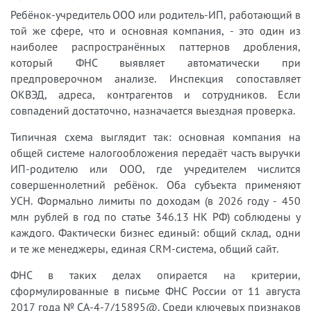
Ребёнок-учредитель ООО или родитель-ИП, работающий в
той же сфере, что и основная компания, - это один из
наиболее распространённых паттернов дробления,
который ФНС выявляет автоматически при
предпроверочном анализе. Инспекция сопоставляет
ОКВЭД, адреса, контрагентов и сотрудников. Если
совпадений достаточно, назначается выездная проверка.
Типичная схема выглядит так: основная компания на
общей системе налогообложения передаёт часть выручки
ИП-родителю или ООО, где учредителем числится
совершеннолетний ребёнок. Оба субъекта применяют
УСН. Формально лимиты по доходам (в 2026 году - 450
млн рублей в год по статье 346.13 НК РФ) соблюдены у
каждого. Фактически бизнес единый: общий склад, одни
и те же менеджеры, единая CRM-система, общий сайт.
ФНС в таких делах опирается на критерии,
сформулированные в письме ФНС России от 11 августа
2017 года № СА-4-7/15895@. Среди ключевых признаков