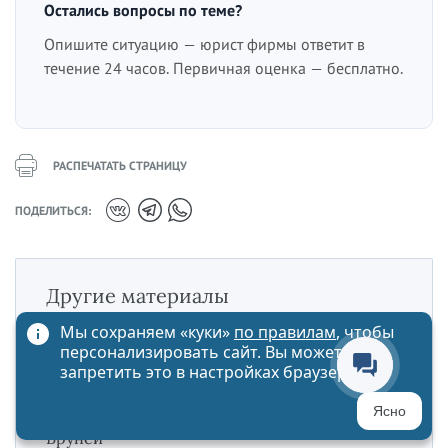
Остались вопросы по теме?
Опишите ситуацию — юрист фирмы ответит в
течение 24 часов. Первичная оценка — бесплатно.
РАСПЕЧАТАТЬ СТРАНИЦУ
ПОДЕЛИТЬСЯ:
Другие материалы
Мы сохраняем «куки»
по правилам
, чтобы
персонализировать сайт. Вы можете
СТАТЬЯ
Ст. 333 ГК РФ — уменьшение неустойки
запретить это в настройках браузера
судом
Ясно
СТАТЬЯ
Бруней