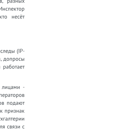
в, разных
 Инспектор
кто несёт
следы (IP-
ы, допросы
я работает
 лицами -
ераторов
ов подают
ак признак
хгалтерии
ля связи с