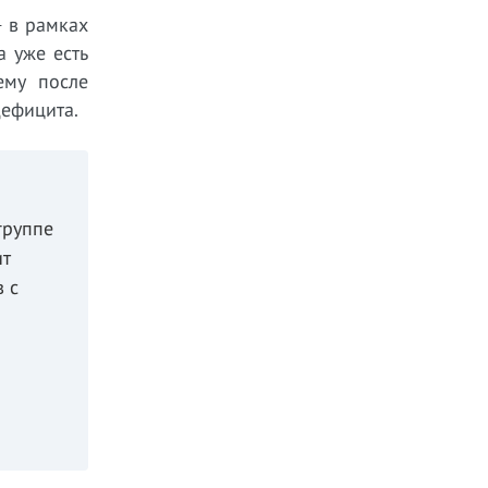
 в рамках
 уже есть
ему после
дефицита.
группе
ит
 с