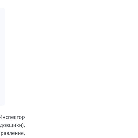
 Инспектор
довщики),
правление,