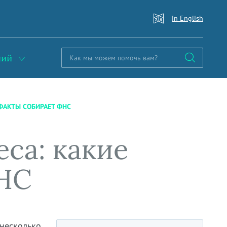
in English
ний
ФАКТЫ СОБИРАЕТ ФНС
са: какие
ФНС
несколько