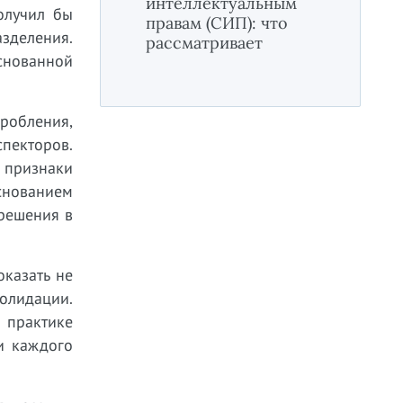
интеллектуальным
олучил бы
правам (СИП): что
зделения.
рассматривает
основанной
робления,
пекторов.
 признаки
основанием
 решения в
казать не
солидации.
 практике
и каждого