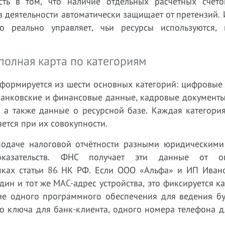
ть в том, что наличие отдельных расчётных счето
 деятельности автоматически защищает от претензий.
 реально управляет, чьи ресурсы используются, 
полная карта по категориям
формируется из шести основных категорий: цифровые 
 банковские и финансовые данные, кадровые документ
, а также данные о ресурсной базе. Каждая категори
ется при их совокупности.
подаче налоговой отчётности разными юридическими
азательств. ФНС получает эти данные от оп
мках статьи 86 НК РФ. Если ООО «Альфа» и ИП Иван
дин и тот же MAC-адрес устройства, это фиксируется к
ние одного программного обеспечения для ведения бу
го ключа для банк-клиента, одного номера телефона д