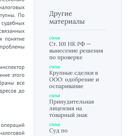
налоговых
Другие
тупны. По
материалы
3 судебных
связанных
я понятие
СТАТЬЯ
Ст. 101 НК РФ —
б проблемы
вынесение решения
по проверке
инспектор
СТАТЬЯ
Крупные сделки в
ание этого
ООО: одобрение и
браны все
оспаривание
адресов до
СТАТЬЯ
Принудительная
лицензия на
товарный знак
ь операций
СТАТЬЯ
Суд по
налоговой