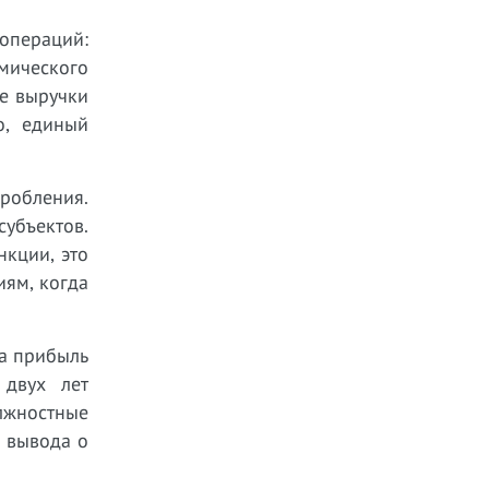
операций:
мического
ие выручки
о, единый
робления.
субъектов.
нкции, это
иям, когда
на прибыль
 двух лет
лжностные
я вывода о