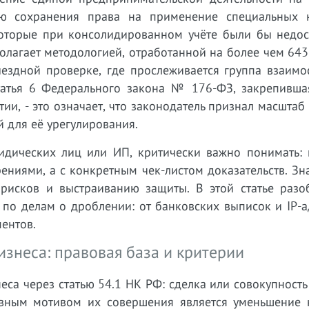
ью сохранения права на применение специальных 
 которые при консолидированном учёте были бы недос
олагает методологией, отработанной на более чем 64
ыездной проверке, где прослеживается группа взаимо
татья 6 Федерального закона № 176-ФЗ, закрепивша
ии, - это означает, что законодатель признал масшта
 для её урегулирования.
идических лиц или ИП, критически важно понимать: 
ениями, а с конкретным чек-листом доказательств. Зн
 рисков и выстраиванию защиты. В этой статье разо
 по делам о дроблении: от банковских выписок и IP-
ентов.
знеса: правовая база и критерии
са через статью 54.1 НК РФ: сделка или совокупност
овным мотивом их совершения является уменьшение 