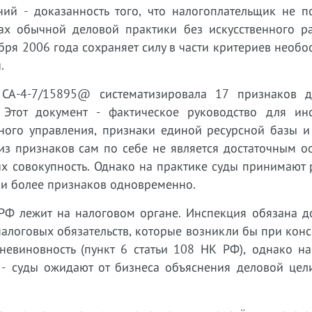
ний - доказанность того, что налогоплательщик не п
ах обычной деловой практики без искусственного ра
ря 2006 года сохраняет силу в части критериев необ
.
А-4-7/15895@ систематизировала 17 признаков д
Этот документ - фактическое руководство для инс
иного управления, признаки единой ресурсной базы и
 из признаков сам по себе не является достаточным 
их совокупность. Однако на практике суды принимают
7 и более признаков одновременно.
РФ лежит на налоговом органе. Инспекция обязана до
налоговых обязательств, которые возникли бы при кон
невиновность (пункт 6 статьи 108 НК РФ), однако на
 - суды ожидают от бизнеса объяснения деловой цел