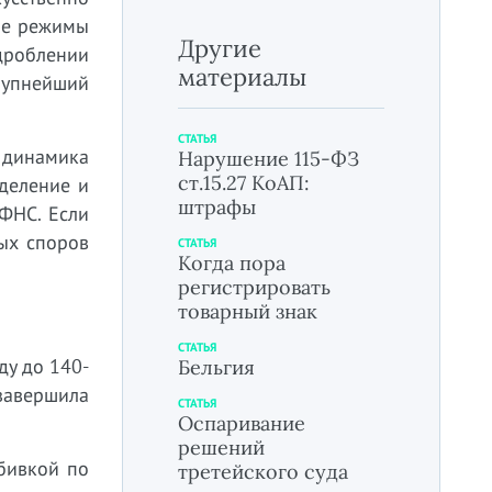
ые режимы
Другие
 дроблении
материалы
рупнейший
СТАТЬЯ
: динамика
Нарушение 115-ФЗ
ст.15.27 КоАП:
деление и
штрафы
ФНС. Если
вых споров
СТАТЬЯ
Когда пора
регистрировать
товарный знак
СТАТЬЯ
ду до 140-
Бельгия
завершила
СТАТЬЯ
Оспаривание
решений
бивкой по
третейского суда