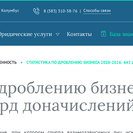
Способы связи
. Колумбус
8 (383) 310-38-76
ридические услуги
Контакты
База зна
СТАТИСТИКА ПО ДРОБЛЕНИЮ БИЗНЕСА 2018-2026: 643
ЕННОСТЬ
дроблению бизне
лрд доначислени
ние, при котором группа взаимозависимых лиц иск