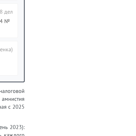
8 дел
24 №
енка)
налоговой
 амнистия
ная с 2025
нь 2023):
ь каждого