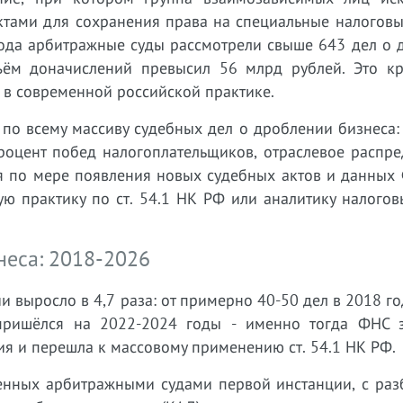
ектами для сохранения права на специальные налогов
 года арбитражные суды рассмотрели свыше 643 дел о
ъём доначислений превысил 56 млрд рублей. Это к
 в современной российской практике.
 по всему массиву судебных дел о дроблении бизнеса
роцент побед налогоплательщиков, отраслевое распре
я по мере появления новых судебных актов и данных 
ую практику по ст. 54.1 НК РФ или аналитику налого
неса: 2018-2026
и выросло в 4,7 раза: от примерно 40-50 дел в 2018 го
 пришёлся на 2022-2024 годы - именно тогда ФНС 
я и перешла к массовому применению ст. 54.1 НК РФ.
ренных арбитражными судами первой инстанции, с раз