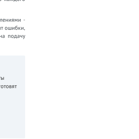
лениями -
т ошибки,
на подачу
ты
готовят