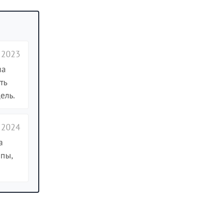
 2023
на
ть
ель.
 2024
а
ппы,