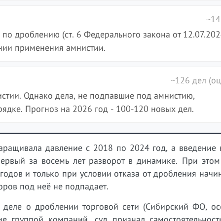
~14
по дроблению (ст. 6 Федерального закона от 12.07.20
ании применения амнистии.
~126 дел (оц
стии. Однако дела, не подпавшие под амнистию,
дке. Прогноз на 2026 год - 100-120 новых дел.
аращивала давление с 2018 по 2024 год, а введение 
ервый за восемь лет разворот в динамике. При этом
годов и только при условии отказа от дробления начи
поров под неё не подпадает.
 деле о дроблении торговой сети (Сибирский ФО, осе
е группой компаний, суд признал самостоятельност