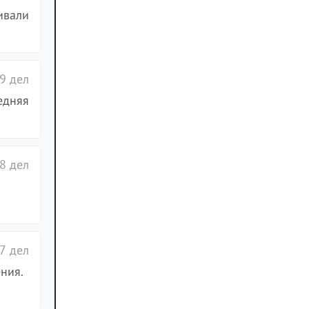
ивали
9 дел
едняя
8 дел
7 дел
ния.