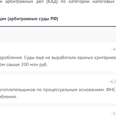
ки арбитражных дел (КАД) по категории налоговых
одам (арбитражные суды РФ)
~4
дробления. Суды ещё не выработали единых критериев
том свыше 200 млн руб.
~62
логоплательщиков по процессуальным основаниям. ФНС
обления.
~5