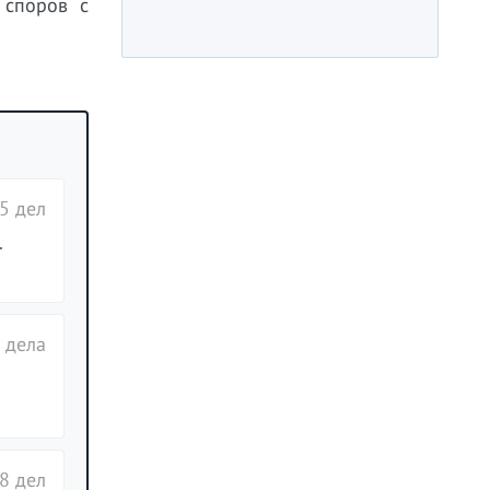
 споров с
5 дел
.
 дела
8 дел