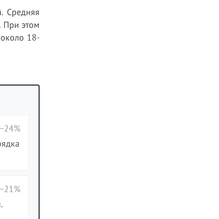
. Средняя
. При этом
около 18-
 ~24%
рядка
 ~21%
.