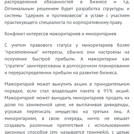
распределения обязанностей в бизнесе и т.д.
Оптимальным решением будет разработка структуры и
системы "сдержек и противовесов" в уставе с участием
практикующего специалиста по корпоративному праву.
Конфликт интересов мажоритариев и миноритариев
С учетом правового статуса у миноритариев более
"приземленные" интересы, обычно они настроены на
получение быстрой прибыли. А мажоритарии как
"стратеги" заинтересованы в долгосрочном планировании
и перераспределении прибыли на развитие бизнеса.
Мажоритарий может выкупить акции в принудительном
порядке, если стал владельцем пакета в 95% акций.
Мажоритарий может вынудить миноритариев продать их
долю по заниженной цене, не выплачивая дивиденды,
угрожая переписать имущество на третьих лиц. А
миноритариям, в свою очередь, ничто не мешает
создавать различные препятствия с использованием
законных способов (это называется гринмейл), с целью