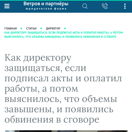
О нас
Юридические услуги
База знаний
Журнал "Секреты арбитражной
Подробнее о нас
Ведение судебных дел
ГЛАВНАЯ
СТАТЬИ
ДИРЕКТОР
практики"
КАК ДИРЕКТОРУ ЗАЩИЩАТЬСЯ, ЕСЛИ ПОДПИСАЛ АКТЫ И ОПЛАТИЛ РАБОТЫ, А ПОТОМ
Рекомендации
Интеллектуальная собственность
ВЫЯСНИЛОСЬ, ЧТО ОБЪЕМЫ ЗАВЫШЕНЫ, И ПОЯВИЛИСЬ ОБВИНЕНИЯ В СГОВОРЕ
Статьи
Награды и рейтинги
Корпоративная практика
Новости
Преимущества юридической
Налоговая практика
Как директору
фирмы
Аудиоподкасты
Сопровождение бизнеса
защищаться, если
Кейсы
Видеоподкасты
Ведение уголовных дел
подписал акты и оплатил
Вакансии
Справочная
Защита активов
работы, а потом
Вопросы-ответы
Ведение дел о банкротстве
выяснилось, что объемы
Вебинары и семинары
завышены, и появились
Прямые эфиры
обвинения в сговоре