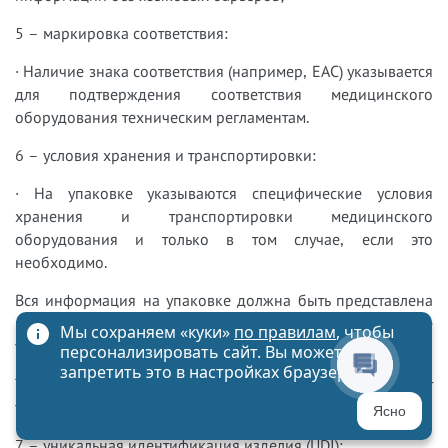
5 – маркировка соответствия:
· Наличие знака соответствия (например, ЕАС) указывается
для подтверждения соответствия медицинского
оборудования техническим регламентам.
6 – условия хранения и транспортировки:
· На упаковке указываются специфические условия
хранения и транспортировки медицинского
оборудования и только в том случае, если это
необходимо.
Вся информация на упаковке должна быть представлена
на русском языке. В случае необходимости, некоторые
Мы сохраняем «куки»
по правилам
, чтобы
указания могут быть оформлены на латинском языке.
персонализировать сайт. Вы можете
запретить это в настройках браузера
Также на упаковке медицинского оборудования может
указываться дополнительная информация:
Ясно
7 – уникальная идентификация изделия (UDI):