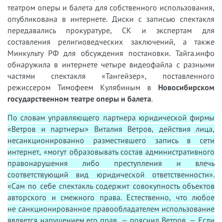
театром оперы и балета для собственного использования,
опубликована в интернете. Диски с записью спектакля
передавались прокуратуре, СК и экспертам для
составления религиоведческих заключений, а также
Минкульту РФ для обсуждения постановки. Тайга.инфо
обнаружила в интернете четыре видеофайла с разными
частями спектакля «Тангейзер», поставленного
режиссером Тимофеем Кулябиным в
Новосибирском
государственном театре оперы и балета
.
По словам управляющего партнера юридической фирмы
«Ветров и партнеры» Виталия Ветров, действия лица,
несанкционированно разместившего запись в сети
интернет, «могут образовывать состав административного
правонарушения либо преступления и влечь
соответствующий вид юридической ответственности».
«Сам по себе спектакль содержит совокупность объектов
авторского и смежного права. Естественно, что любое
не санкционированное правообладателем использование
является нарушением его прав, — пояснил Ветров. — Если