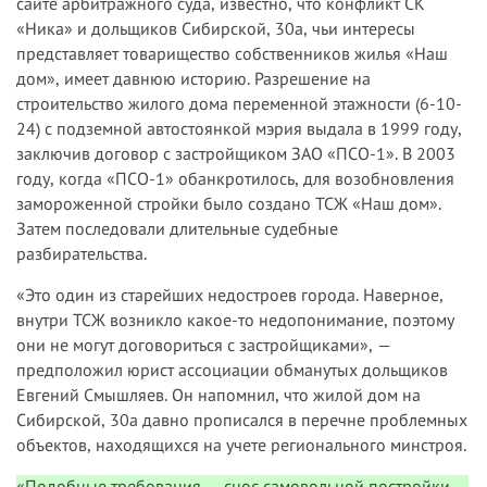
сайте арбитражного суда, известно, что конфликт СК
«Ника» и дольщиков Сибирской, 30а, чьи интересы
представляет товарищество собственников жилья «Наш
дом», имеет давнюю историю. Разрешение на
строительство жилого дома переменной этажности (6-10-
24) с подземной автостоянкой мэрия выдала в 1999 году,
заключив договор с застройщиком ЗАО «ПСО-1». В 2003
году, когда «ПСО-1» обанкротилось, для возобновления
замороженной стройки было создано ТСЖ «Наш дом».
Затем последовали длительные судебные
разбирательства.
«Это один из старейших недостроев города. Наверное,
внутри ТСЖ возникло какое-то недопонимание, поэтому
они не могут договориться с застройщиками», —
предположил юрист ассоциации обманутых дольщиков
Евгений Смышляев. Он напомнил, что жилой дом на
Сибирской, 30а давно прописался в перечне проблемных
объектов, находящихся на учете регионального минстроя.
«Подобные требования — снос самовольной постройки —